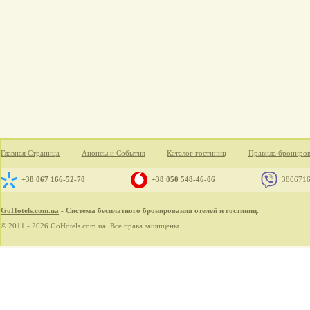
Главная Страница
Анонсы и События
Каталог гостиниц
Правила брониро
+38 067 166-52-70
+38 050 548-46-06
380671
GoHotels.com.ua
- Система бесплатного бронирования отелей и гостиниц.
© 2011 - 2026 GoHotels.com.ua. Все права защищены.