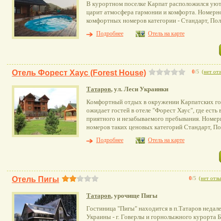
В курортном поселке Карпат расположился уютн
царит атмосфера гармонии и комфорта. Номерно
комфортных номеров категории - Стандарт, По
Подробнее
Отель на карте
Отель Форест Хаус (Forest House)
0
/5
(
нет от
Татаров
, ул. Леси Украинки
Комфортный отдых в окружении Карпатских гор
ожидает гостей в отеле "Форест Хаус", где есть
приятного и незабываемого пребывания. Номерн
номеров таких ценовых категорий Стандарт, П
Подробнее
Отель на карте
Отель Пигы
0
/5
(
нет отз
Татаров
, урочище Пигы
Гостиница "Пигы" находится в п.Татаров недал
Украины - г. Говерлы и горнолыжного курорта Б