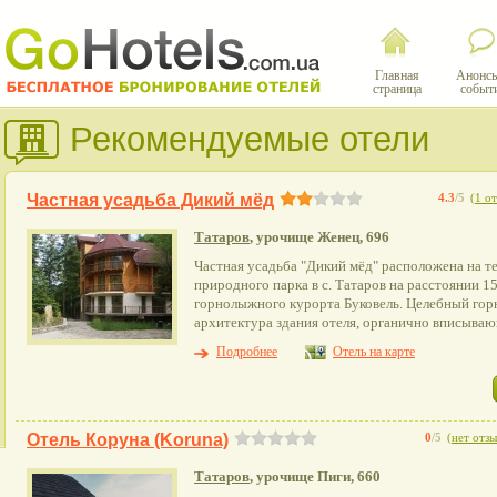
Главная
Анонсы
страница
событ
Рекомендуемые отели
Частная усадьба Дикий мёд
4.3
/5
(
1 о
Татаров
, урочище Женец, 696
Частная усадьба "Дикий мёд" расположена на т
природного парка в с. Татаров на расстоянии 1
горнолыжного курорта Буковель. Целебный гор
архитектура здания отеля, органично вписываю
Подробнее
Отель на карте
Отель Коруна (Koruna)
0
/5
(
нет отз
Татаров
, урочище Пиги, 660