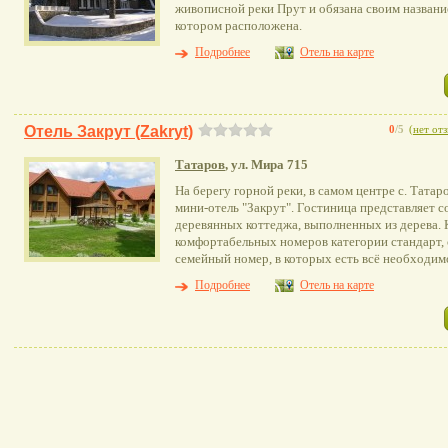
живописной реки Прут и обязана своим назван
котором расположена.
Подробнее
Отель на карте
Отель Закрут (Zakryt)
0
/5
(
нет от
Татаров
, ул. Мира 715
На берегу горной реки, в самом центре с. Тата
мини-отель "Закрут". Гостиница представляет 
деревянных коттеджа, выполненных из дерева. К
комфортабельных номеров категории стандарт, 
семейный номер, в которых есть всё необходим
Подробнее
Отель на карте