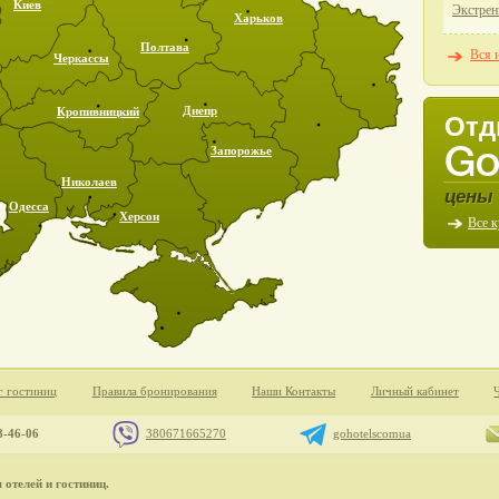
Киев
Экстрен
Харьков
Полтава
Вся 
Черкассы
Днепр
Кропивницкий
Отд
Запорожье
Николаев
цены 
Одесса
Херсон
Все 
г гостиниц
Правила бронирования
Наши Контакты
Личный кабинет
8-46-06
380671665270
gohotelscomua
отелей и гостиниц.