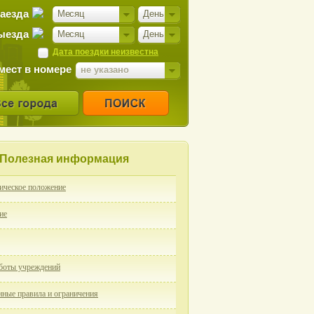
заезда
Месяц
День
ыезда
Месяц
День
Дата поездки неизвестна
мест в номере
не указано
Полезная информация
ическое положение
ие
боты учреждений
ные правила и ограничения