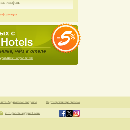
ные телефоны
информация
ых с
ниже, чем в отеле
курортные направления
Часто Задаваемые вопросы
Партнерская программа
info.gohotels@gmail.com