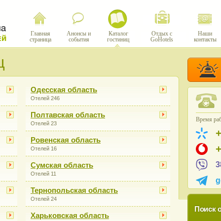
Главная
Анонсы и
Каталог
Отдых с
Наши
страница
события
гостиниц
GoHotels
контакты
ц
Одесская область
Отелей 246
Полтавская область
Время раб
Отелей 23
Ровенская область
Отелей 16
3
Сумская область
Отелей 11
g
Тернопольская область
Отелей 24
Поиск о
Харьковская область