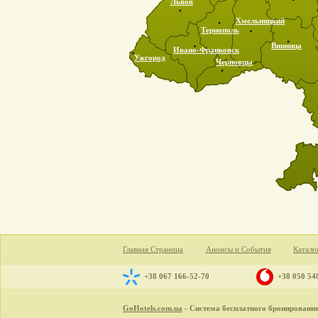
Львов
Хмельницкий
Тернополь
Винница
Ивано-Франковск
Ужгород
Черновцы
Главная Страница
Анонсы и События
Катало
+38 067 166-52-70
+38 050 54
GoHotels.com.ua
- Система бесплатного бронирования 