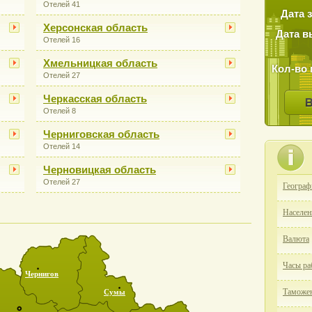
Отелей 41
Дата 
Херсонская область
Дата в
Отелей 16
Хмельницкая область
Кол-во 
Отелей 27
Черкасская область
Отелей 8
Черниговская область
Отелей 14
Черновицкая область
Отелей 27
Географ
Населен
Валюта
Часы ра
Чернигов
Таможен
Сумы