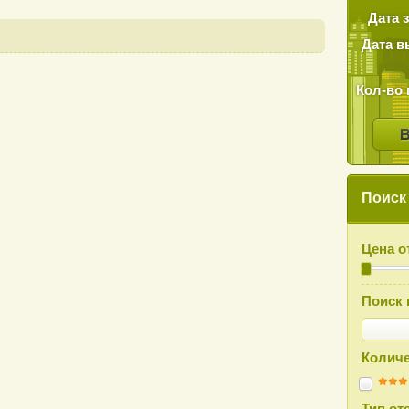
Дата 
Дата в
Кол-во 
Поиск
Цена о
Поиск 
Количе
Тип от