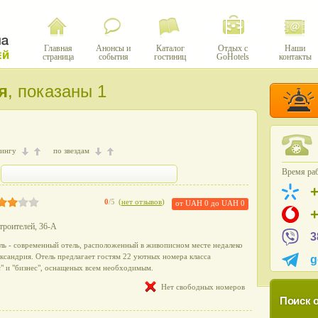
Главная
Анонсы и
Каталог
Отдых с
Наши
страница
события
гостиниц
GoHotels
контакты
я
, показаны 1
тингу
по звездам
Время раб
0
/5
(
нет отзывов
)
от
UAH 0
до
UAH 0
Строителей, 36-А
3
ль - современный отель, расположенный в живописном месте недалеко
ксандрия. Отель предлагает гостям 22 уютных номера класса
g
с" и "бизнес", оснащеных всем необходимым.
Нет свободных номеров
Поиск о