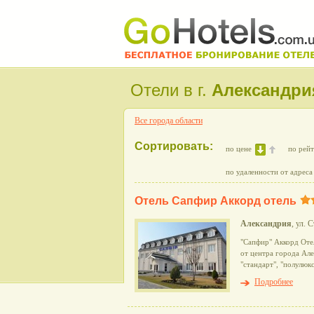
Отели в г.
Александри
Все города области
Сортировать:
по цене
по рей
по удаленности от адреса
Отель Сапфир Аккорд отель
Александрия
, ул. 
"Сапфир" Аккорд Оте
от центра города Але
"стандарт", "полулюк
Подробнее