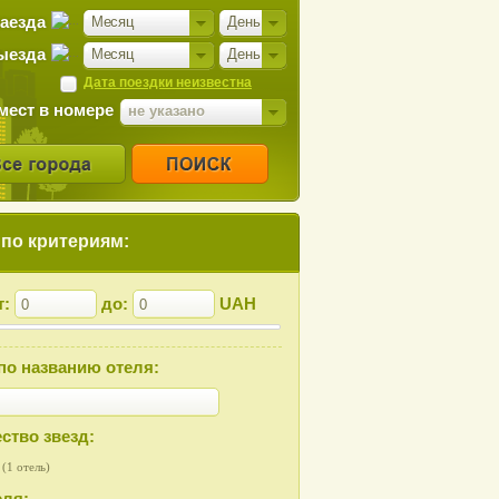
заезда
Месяц
День
ыезда
Месяц
День
Дата поездки неизвестна
мест в номере
не указано
 по критериям:
т:
до:
UAH
по названию отеля:
ство звезд:
(1 отель)
еля: