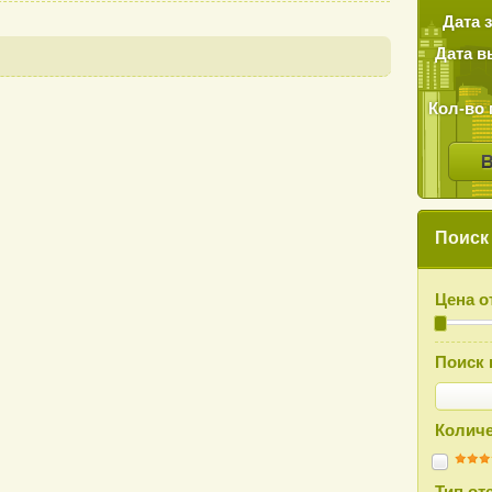
Дата 
Дата в
Кол-во 
Поиск
Цена о
Поиск 
Количе
Тип от