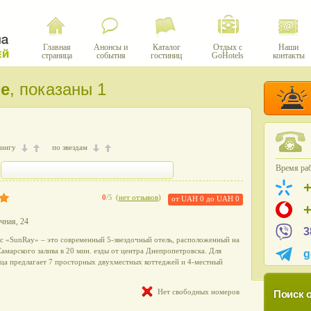
Главная
Анонсы и
Каталог
Отдых с
Наши
страница
события
гостиниц
GoHotels
контакты
е
, показаны 1
тингу
по звездам
Время раб
0
/5
(
нет отзывов
)
от
UAH 0
до
UAH 0
ачная, 24
3
с «SunRay» – это современный 5-звездочный отель, расположенный на
марского залива в 20 мин. езды от центра Днепропетровска. Для
g
ица предлагает 7 просторных двухместных коттеджей и 4-местный
Нет свободных номеров
Поиск о