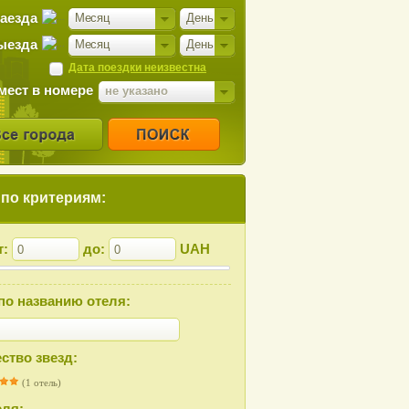
заезда
Месяц
День
ыезда
Месяц
День
Дата поездки неизвестна
мест в номере
не указано
 по критериям:
т:
до:
UAH
по названию отеля:
ство звезд:
(1 отель)
еля: