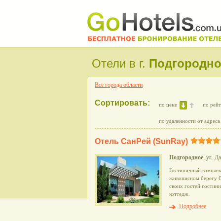
Отели в г.
Подгородно
Все города области
Сортировать:
по цене
по рей
по удаленности от адреса
Отель СанРей (SunRay)
Подгородное
, ул. Д
Гостиничный комплек
живописном берегу Са
своих гостей гостин
коттедж.
Подробнее