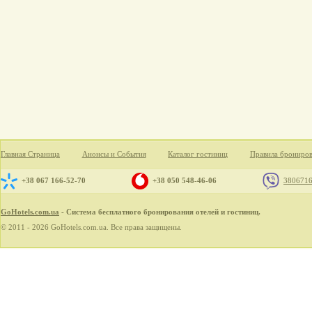
Главная Страница
Анонсы и События
Каталог гостиниц
Правила брониро
+38 067 166-52-70
+38 050 548-46-06
380671
GoHotels.com.ua
- Система бесплатного бронирования отелей и гостиниц.
© 2011 - 2026 GoHotels.com.ua. Все права защищены.