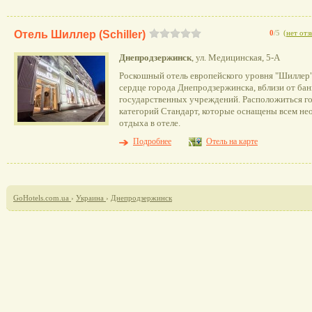
Отель Шиллер (Schiller)
0
/5
(
нет отз
Днепродзержинск
, ул. Медицинская, 5-А
Роскошный отель европейского уровня "Шиллер"
сердце города Днепродзержинска, вблизи от бан
государственных учреждений. Расположиться го
категорий Стандарт, которые оснащены всем н
отдыха в отеле.
Подробнее
Отель на карте
GoHotels.com.ua
›
Украина
›
Днепродзержинск