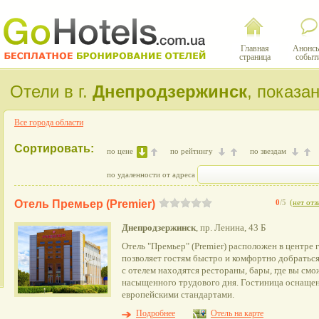
Главная
Анонсы
страница
событ
Отели в г.
Днепродзержинск
, показа
Все города области
Сортировать:
по цене
по рейтингу
по звездам
по удаленности от адреса
Отель Премьер (Premier)
0
/5
(
нет отз
Днепродзержинск
, пр. Ленина, 43 Б
Отель "Премьер" (Premier) расположен в центре
позволяет гостям быстро и комфортно добраться
с отелем находятся рестораны, бары, где вы смо
насыщенного трудового дня. Гостиница оснащен
европейскими стандартами.
Подробнее
Отель на карте