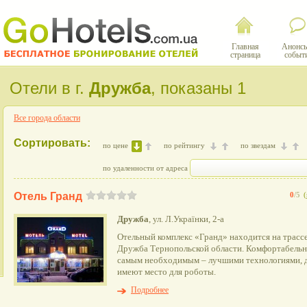
Главная
Анонсы
страница
событ
Отели в г.
Дружба
, показаны 1
Все города области
Сортировать:
по цене
по рейтингу
по звездам
по удаленности от адреса
Отель Гранд
0
/5
(
Дружба
, ул. Л.Українки, 2-а
Отельный комплекс «Гранд» находится на трассе
Дружба Тернопольской области. Комфортабель
самым необходимым – лучшими технологиями, д
имеют место для роботы.
Подробнее