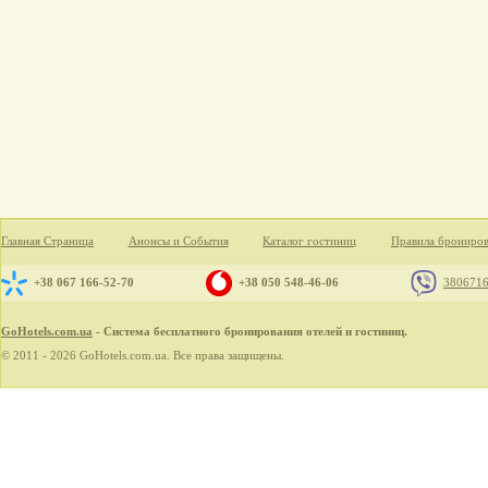
Главная Страница
Анонсы и События
Каталог гостиниц
Правила брониро
+38 067 166-52-70
+38 050 548-46-06
380671
GoHotels.com.ua
- Система бесплатного бронирования отелей и гостиниц.
© 2011 - 2026 GoHotels.com.ua. Все права защищены.