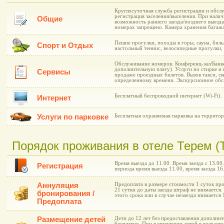
Круглосуточная служба регистрации и обслу
регистрация заселения/выселения. При нали
Общие
возможность раннего заезда/позднего выезда
номерах запрещено. Камера хранения багажа.
Пешие прогулки, походы в горы, сауна, билья
Спорт и Отдых
настольный теннис, велосипедные прогулки, 
Обслуживание номеров. Конференц-зал/Банкет
дополнительную плату). Услуги по стирке и
Сервисы
продаже проездных билетов. Вызов такси, с
определенному времени. Экскурсионное обс
Бесплатный беспроводной интернет (Wi-Fi).
Интернет
Услуги по парковке
Бесплатная охраняемая парковка на территор
Порядок проживания в отеле Терем (
Время выезда до 11.00. Время заезда с 13.0
Регистрация
периода время выезда 11.00, время заезда 16
Аннуляция
Предоплата в размере стоимости 1 суток про
21 сутки до даты заезда штраф не взимается.
бронирования /
этого срока или в случае незаезда взимаетс
Предоплата
Размещение детей
Дети до 12 лет без предоставления дополни
бесплатно. При размещении детей в возрасте