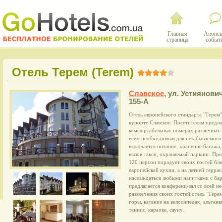
Главная
Анонсы
страница
событ
Отель Терем (Terem)
Славское
,
ул. Устиянович
155-А
Отель европейского стандарта "Терем
курорте Славское. Посетителям предла
комфортабельных номерах различных 
всем необходимым для незабываемого 
включается питание, хранение багажа
вызов такси, охраняемый паркинг. Про
120 персон порадует своих гостей бл
европейской кухни, а на летней терр
наслаждаться любыми напитками с бар
предлагается конференц-зал со всей н
развлечения своих гостей отель "Тере
горы, катание на велосипедах, альтан
теннис, караоке, сауну.