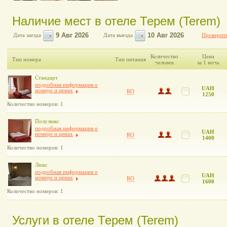
Наличие мест в отеле Терем (Terem)
Дата заезда
Дата выезда
Проверить
Количество
Цена
Тип номера
Тип питания
человек
за 1 ночь
Стандарт
подробная информация о
UAH
номере и ценах
RO
1250
Количество номеров: 1
Полулюкс
подробная информация о
UAH
номере и ценах
RO
1400
Количество номеров: 1
Люкс
подробная информация о
UAH
номере и ценах
RO
1600
Количество номеров: 1
Услуги в отеле Терем (Terem)