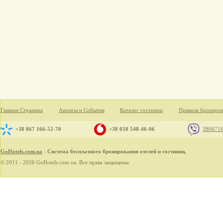
Главная Страница
Анонсы и События
Каталог гостиниц
Правила брониро
+38 067 166-52-70
+38 050 548-46-06
380671
GoHotels.com.ua
- Система бесплатного бронирования отелей и гостиниц.
© 2011 - 2026 GoHotels.com.ua. Все права защищены.