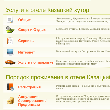
Услуги в отеле Казацкий хутор
Автостоянка, Круглосуточный отдел регистр
Общие
Экспресс регистрация заселения/выселения, 
Места для отдыха. Беседка, мангал и барбек
Спорт и Отдых
Обслуживание номеров, Трансфер. Прачечна
Сервисы
глаженью одежды, Интернет, Факс / Ксероко
в Интернет.
Бесплатный доступ к беспроводной сети Инт
Интернет
Парковка осуществляется на ближайшем общ
Услуги по парковке
парковке отеля (при наличии мест)
Порядок проживания в отеле Казацки
Регистрация заезда: - с 13:00 по 14:00 часов
Регистрация
часов.
Аннуляция
В случае аннуляции за 21 суток до даты заез
аннуляции позднее этого срока или в случае 
бронирования /
стоимости суток проживания.
Предоплата