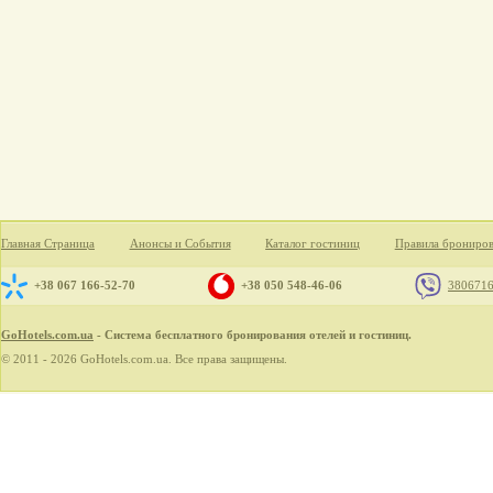
Главная Страница
Анонсы и События
Каталог гостиниц
Правила брониро
+38 067 166-52-70
+38 050 548-46-06
380671
GoHotels.com.ua
- Система бесплатного бронирования отелей и гостиниц.
© 2011 - 2026 GoHotels.com.ua. Все права защищены.