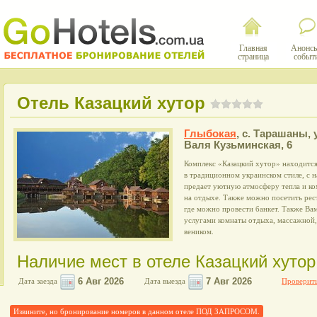
Главная
Анонсы
страница
событ
Отель Казацкий хутор
Глыбокая
,
с. Тарашаны, 
Валя Кузьминская, 6
Комплекс «Казацкий хутор» находитс
в традиционном украинском стиле, с н
предает уютную атмосферу тепла и ко
на отдыхе. Также можно посетить рест
где можно провести банкет. Также Ва
услугами комнаты отдыха, массажной,
веником.
Наличие мест в отеле Казацкий хутор
Дата заезда
Дата выезда
Проверить
Извините, но бронирование номеров в данном отеле ПОД ЗАПРОСОМ.