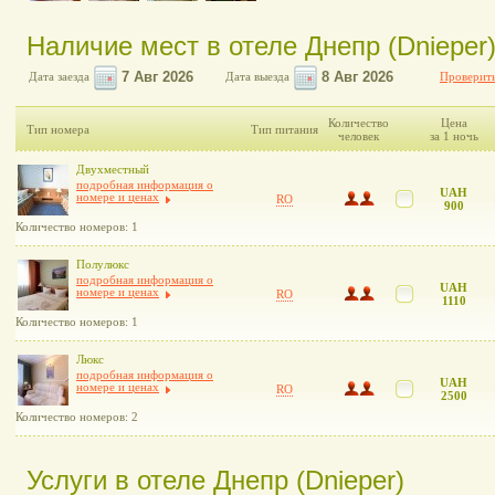
Наличие мест в отеле Днепр (Dnieper
Дата заезда
Дата выезда
Проверить
Количество
Цена
Тип номера
Тип питания
человек
за 1 ночь
Двухместный
подробная информация о
UAH
номере и ценах
RO
900
Количество номеров: 1
Полулюкс
подробная информация о
UAH
номере и ценах
RO
1110
Количество номеров: 1
Люкс
подробная информация о
UAH
номере и ценах
RO
2500
Количество номеров: 2
Услуги в отеле Днепр (Dnieper)