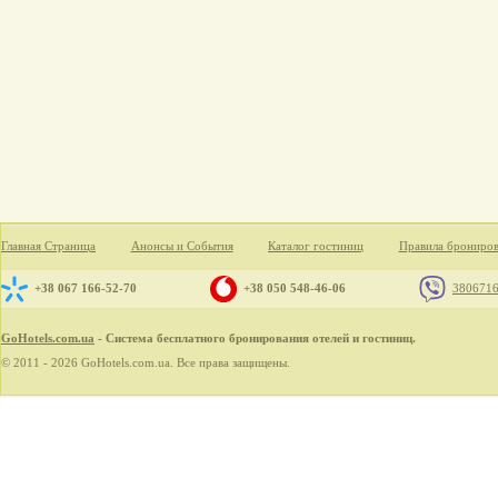
Главная Страница
Анонсы и События
Каталог гостиниц
Правила брониро
+38 067 166-52-70
+38 050 548-46-06
380671
GoHotels.com.ua
- Система бесплатного бронирования отелей и гостиниц.
© 2011 - 2026 GoHotels.com.ua. Все права защищены.