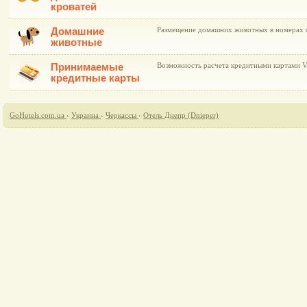
кроватей
Домашние
Размещение домашних животных в номерах 
животные
Принимаемые
Возможность расчета кредитными картами Vi
кредитные карты
GoHotels.com.ua
›
Украина
›
Черкассы
›
Отель Днепр (Dnieper)