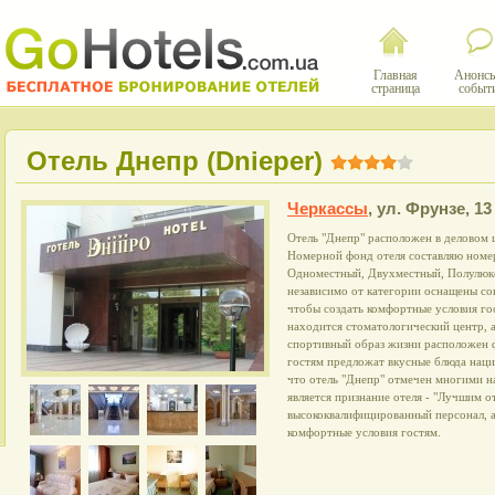
Главная
Анонсы
страница
событ
Отель Днепр (Dnieper)
Черкассы
,
ул. Фрунзе, 13
Отель "Днепр" расположен в деловом це
Номерной фонд отеля составляю номер
Одноместный, Двухместный, Полулюкс
независимо от категории оснащены со
чтобы создать комфортные условия го
находится стоматологический центр,
спортивный образ жизни расположен ф
гостям предложат вкусные блюда наци
что отель "Днепр" отмечен многими н
является признание отеля - "Лучшим 
высококвалифицированный персонал, а
комфортные условия гостям.