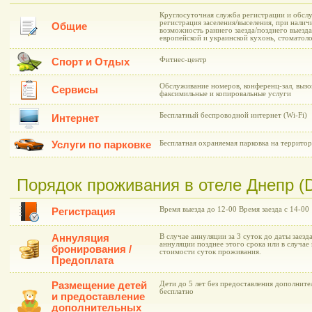
Круглосуточная служба регистрации и обслу
регистрация заселения/выселения, при нали
Общие
возможность раннего заезда/позднего выезда
европейской и украинской кухонь, стоматол
Фитнес-центр
Спорт и Отдых
Обслуживание номеров, конференц-зал, вызо
Сервисы
факсимильные и копировальные услуги
Бесплатный беспроводной интернет (Wi-Fi)
Интернет
Услуги по парковке
Бесплатная охраняемая парковка на территор
Порядок проживания в отеле Днепр (D
Время выезда до 12-00 Время заезда с 14-00
Регистрация
Аннуляция
В случае аннуляции за 3 суток до даты заезд
аннуляции позднее этого срока или в случае 
бронирования /
стоимости суток проживания.
Предоплата
Размещение детей
Дети до 5 лет без предоставления дополнит
бесплатно
и предоставление
дополнительных