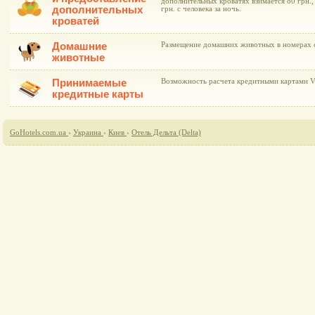
дополнительных кроватях взимается 80 грн.,
дополнительных
грн. с человека за ночь.
кроватей
Домашние
Размещение домашних животных в номерах о
животные
Принимаемые
Возможность расчета кредитными картами Vis
кредитные карты
GoHotels.com.ua
›
Украина
›
Киев
›
Отель Дельта (Delta)