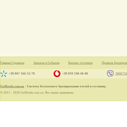
Главная Страница
Анонсы и События
Каталог гостиниц
Правила брониро
+38 067 166-52-70
+38 050 548-46-06
380671
GoHotels.com.ua
- Система бесплатного бронирования отелей и гостиниц.
© 2011 - 2026 GoHotels.com.ua. Все права защищены.