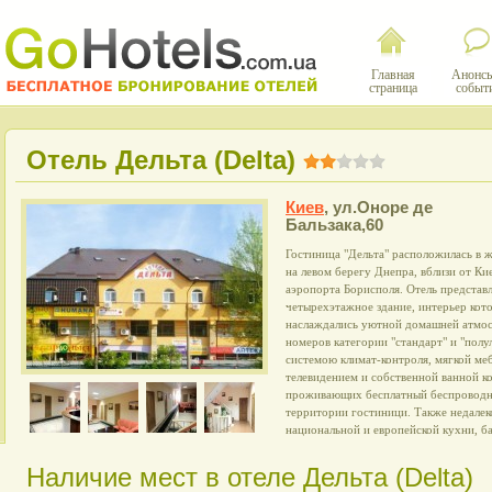
Главная
Анонсы
страница
событ
Отель Дельта (Delta)
Киев
,
ул.Оноре де
Бальзака,60
Гостиница "Дельта" расположилась в ж
на левом берегу Днепра, вблизи от Ки
аэропорта Борисполя. Отель представ
четырехэтажное здание, интерьер кото
наслаждались уютной домашней атмос
номеров категории "стандарт" и "полу
системою климат-контроля, мягкой ме
телевидением и собственной ванной ко
проживающих бесплатный беспроводно
территории гостиници. Также недалек
национальной и европейской кухни, ба
Наличие мест в отеле Дельта (Delta)