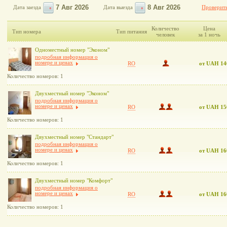
Дата заезда
Дата выезда
Проверить
Количество
Цена
Тип номера
Тип питания
человек
за 1 ночь
Одноместный номер "Эконом"
подробная информация о
номере и ценах
RO
от UAH 14
Количество номеров: 1
Двухместный номер "Эконом"
подробная информация о
номере и ценах
RO
от UAH 15
Количество номеров: 1
Двухместный номер "Стандарт"
подробная информация о
номере и ценах
RO
от UAH 16
Количество номеров: 1
Двухместный номер "Комфорт"
подробная информация о
номере и ценах
RO
от UAH 16
Количество номеров: 1