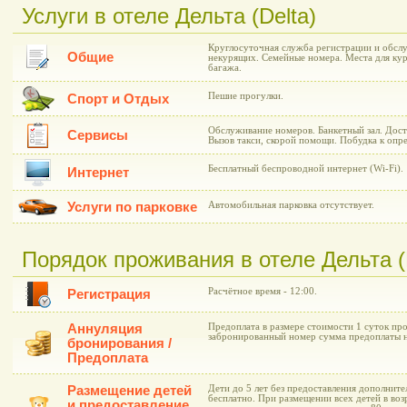
Услуги в отеле Дельта (Delta)
Круглосуточная служба регистрации и обсл
Общие
некурящих. Семейные номера. Места для кур
багажа.
Пешие прогулки.
Спорт и Отдых
Обслуживание номеров. Банкетный зал. Дост
Сервисы
Вызов такси, скорой помощи. Побудка к опр
Бесплатный беспроводной интернет (Wi-Fi).
Интернет
Услуги по парковке
Автомобильная парковка отсутствует.
Порядок проживания в отеле Дельта (
Расчётное время - 12:00.
Регистрация
Аннуляция
Предоплата в размере стоимости 1 суток про
забронированный номер сумма предоплаты н
бронирования /
Предоплата
Размещение детей
Дети до 5 лет без предоставления дополнит
бесплатно. При размещении всех детей в возр
и предоставление