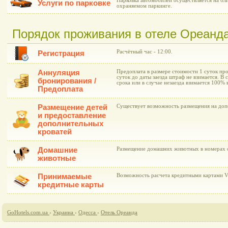
Парковка автомобилей осуществляется на б
Услуги по парковке
охраняемом паркинге.
Порядок проживания в отеле Ореанд
Расчётный час - 12:00.
Регистрация
Аннуляция
Предоплата в размере стоимости 1 суток про
суток до даты заезда штраф не взимается. В 
бронирования /
срока или в случае незаезда взимается 100%
Предоплата
Размещение детей
Существует возможность размещения на доп
и предоставление
дополнительных
кроватей
Домашние
Размещение домашних животных в номерах о
животные
Принимаемые
Возможность расчета кредитными картами Vis
кредитные карты
GoHotels.com.ua
›
Украина
›
Одесса
›
Отель Ореанда