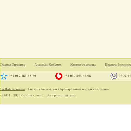
Главная Страница
Анонсы и События
Каталог гостиниц
Правила брониро
+38 067 166-52-70
+38 050 548-46-06
380671
GoHotels.com.ua
- Система бесплатного бронирования отелей и гостиниц.
© 2011 - 2026 GoHotels.com.ua. Все права защищены.