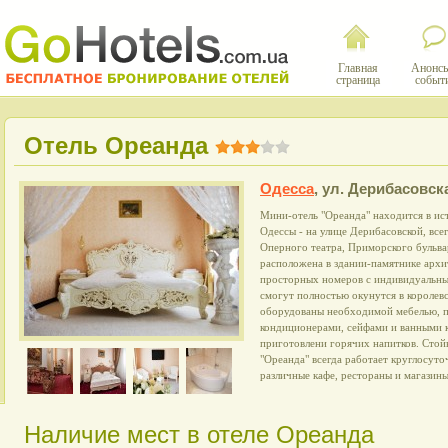
Главная
Анонсы
страница
событ
Отель Ореанда
Одесса
,
ул. Дерибасовска
Мини-отель "Ореанда" находится в ис
Одессы - на улице Дерибасовской, все
Оперного театра, Приморского бульва
расположена в здании-памятнике архит
просторных номеров с индивидуальн
смогут полностью окунутся в королев
оборудованы необходимой мебелью, п
кондиционерами, сейфами и ванными к
приготовлени горячих напитков. Стой
"Ореанда" всегда работает круглосуто
различные кафе, рестораны и магазины
Наличие мест в отеле Ореанда