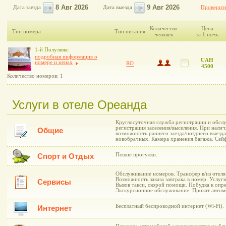
Дата заезда
Дата выезда
Проверить
Количество
Цена
Тип номера
Тип питания
человек
за 1 ночь
1-й Полулюкс
подробная информация о
UAH
номере и ценах
RO
4500
Количество номеров: 1
Услуги в отеле Ореанда
Круглосуточная служба регистрации и обслу
регистрация заселения/выселения. При нали
Общие
возможность раннего заезда/позднего выезд
новобрачных. Камера хранения багажа. Сей
Пешие прогулки.
Спорт и Отдых
Обслуживание номеров. Трансфер в/из отеля
Возможность заказа завтрака в номер. Услуг
Сервисы
Вызов такси, скорой помощи. Побудка к опр
Экскурсионное обслуживание. Прокат автом
Бесплатный беспроводной интернет (Wi-Fi).
Интернет