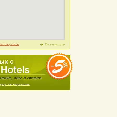
зать еще отели
Увеличить окно
ых с
ниже, чем в отеле
курортные направления