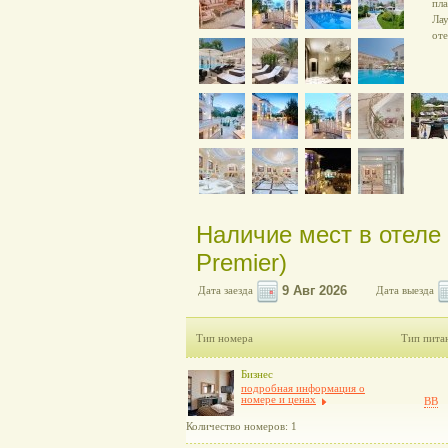
пла
Лау
оте
Наличие мест в отеле 
Premier)
Дата заезда
Дата выезда
Тип номера
Тип пита
Бизнес
подробная информация о
номере и ценах
BB
Количество номеров: 1