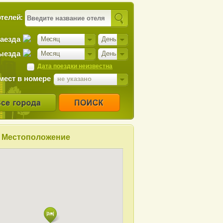
телей:
заезда
Месяц
День
ыезда
Месяц
День
Дата поездки неизвестна
мест в номере
не указано
Местоположение