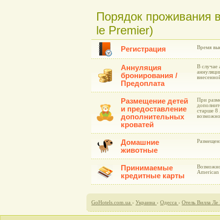
Порядок проживания в
le Premier)
Время вые
Регистрация
Аннуляция
В случае 
аннуляции
бронирования /
внесенно
Предоплата
Размещение детей
При разме
дополнит
и предоставление
старше 8
дополнительных
возможно
кроватей
Домашние
Размещен
животные
Принимаемые
Возможнос
American
кредитные карты
GoHotels.com.ua
›
Украина
›
Одесса
›
Отель Вилла Ле 