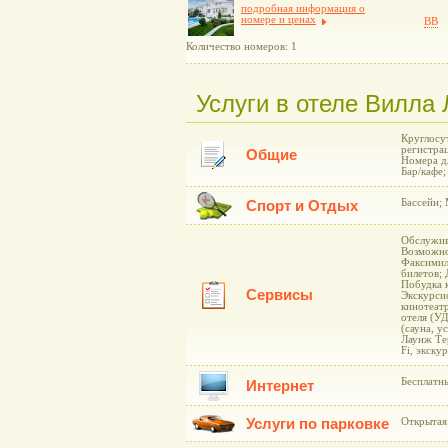
подробная информация о
номере и ценах
BB
Количество номеров: 1
Услуги в отеле Вилла Л
Круглосу
регистра
Общие
Номера д
Бар/кафе;
Бассейн;
Спорт и Отдых
Обслужива
Возможнос
Факсимил
билетов; 
Побудка 
Сервисы
Экскурси
кинотеат
отеля (У
(сауна, 
Лаунж Тер
Fi, экск
Бесплатн
Интернет
Услуги по парковке
Открытая