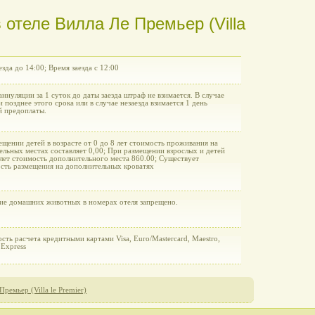
 отеле Вилла Ле Премьер (Villa
зда до 14:00; Время заезда с 12:00
аннуляции за 1 суток до даты заезда штраф не взимается. В случае
 позднее этого срока или в случае незаезда взимается 1 день
й предоплаты.
щении детей в возрасте от 0 до 8 лет стоимость проживания на
ельных местах составляет 0,00; При размещении взрослых и детей
 лет стоимость дополнительного места 860.00; Существует
сть размещения на дополнительных кроватях
ие домашних животных в номерах отеля запрещено.
ть расчета кредитными картами Visa, Euro/Mastercard, Maestro,
 Express
Премьер (Villa le Premier)