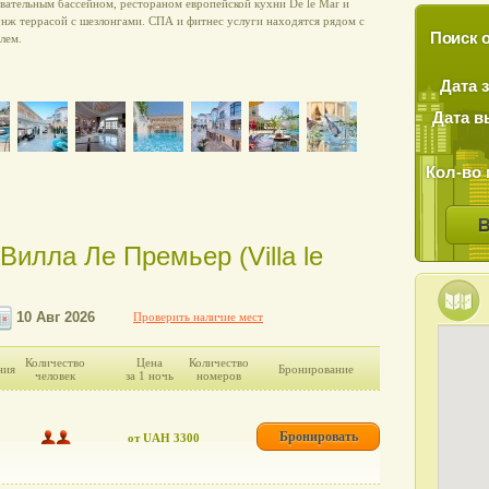
вательным бассейном, рестораном европейской кухни De le Mar и
нж террасой с шезлонгами. СПА и фитнес услуги находятся рядом с
Поиск о
лем.
Дата 
Дата в
Кол-во 
Вилла Ле Премьер (Villa le
Проверить наличие мест
Количество
Цена
Количество
ния
Бронирование
человек
за 1 ночь
номеров
Бронировать
от UAH 3300