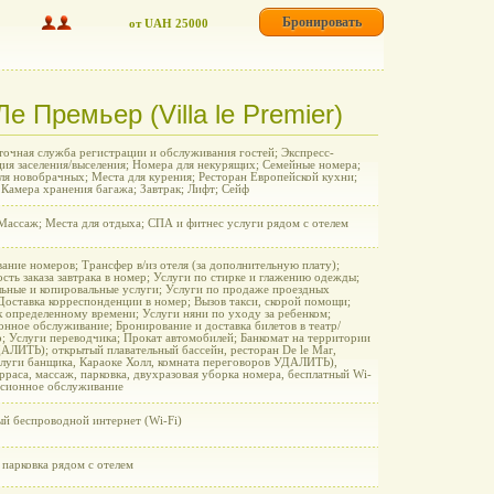
Бронировать
от UAH 25000
е Премьер (Villa le Premier)
точная служба регистрации и обслуживания гостей; Экспресс-
ция заселения/выселения; Номера для некурящих; Семейные номера;
ля новобрачных; Места для курения; Ресторан Европейской кухни;
 Камера хранения багажа; Завтрак; Лифт; Сейф
 Массаж; Места для отдыха; СПА и фитнес услуги рядом с отелем
ние номеров; Трансфер в/из отеля (за дополнительную плату);
ть заказа завтрака в номер; Услуги по стирке и глажению одежды;
ьные и копировальные услуги; Услуги по продаже проездных
Доставка корреспонденции в номер; Вызов такси, скорой помощи;
к определенному времени; Услуги няни по уходу за ребенком;
онное обслуживание; Бронирование и доставка билетов в театр/
р; Услуги переводчика; Прокат автомобилей; Банкомат на территории
ДАЛИТЬ); открытый плавательный бассейн, ресторан De le Mar,
услуги банщика, Караоке Холл, комната переговоров УДАЛИТЬ),
раса, массаж, парковка, двухразовая уборка номера, бесплатный Wi-
урсионное обслуживание
ый беспроводной интернет (Wi-Fi)
 парковка рядом с отелем