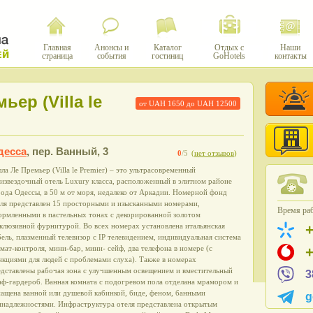
Главная
Анонсы и
Каталог
Отдых с
Наши
страница
события
гостиниц
GoHotels
контакты
ер (Villa le
от UAH
1650
до UAH
12500
десса
,
пер. Ванный, 3
0
/5
(
нет отзывов
)
ла Ле Премьер (Villa le Premier) – это ультрасовременный
извездочный отель Luxury класса, расположенный в элитном районе
ода Одессы, в 50 м от моря, недалеко от Аркадии. Номерной фонд
еля представлен 15 просторными и изысканными номерами,
Время раб
ормленными в пастельных тонах с декорированной золотом
клюзивной фурнитурой. Во всех номерах установлена итальянская
ель, плазменный телевизор с IP телевидением, индивидуальная система
мат-контроля, мини-бар, мини- сейф, два телефона в номере (с
кциями для людей с проблемами слуха). Также в номерах
едставлены рабочая зона с улучшенным освещением и вместительный
3
ф-гардероб. Ванная комната с подогревом пола отделана мрамором и
нащена ванной или душевой кабинкой, биде, феном, банными
g
инадлежностями. Инфраструктура отеля представлена открытым