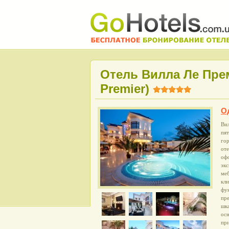
Отель Вилла Ле Премь
Premier)
О
Вил
пят
гор
от
оф
экс
меб
кли
фун
пр
шка
ос
пр