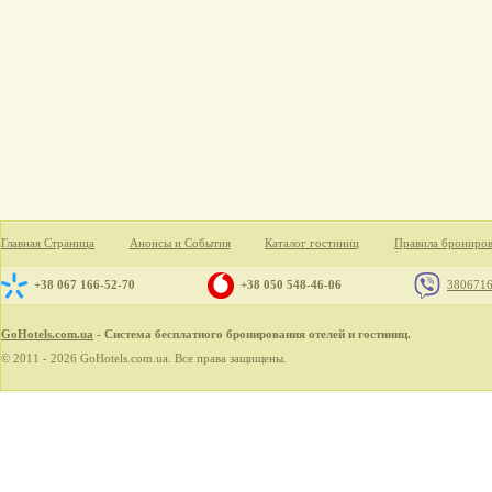
Главная Страница
Анонсы и События
Каталог гостиниц
Правила брониро
+38 067 166-52-70
+38 050 548-46-06
380671
GoHotels.com.ua
- Система бесплатного бронирования отелей и гостиниц.
© 2011 - 2026 GoHotels.com.ua. Все права защищены.