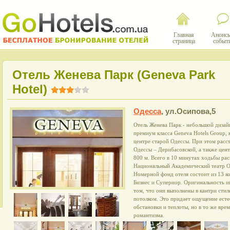
Главная
Анонсы
страница
событ
Отель Женева Парк (Geneva Park
Hotel)
Одесса
,
ул.Осипова,5
Отель Женева Парк - небольшой дизайн
премиум класса Geneva Hotels Group,
центре старой Одессы. При этом расс
Одессы – Дерибасовской, а также цент
800 м. Всего в 10 минутах ходьбы ра
Национальный Академический театр О
Номерной фонд отеля состоит из 13 
Бизнес и Супериор. Оригинальность и
том, что они выполнены в кантри сти
потолком. Это придает ощущение есте
обстановки и теплоты, но в то же вре
романтизма.