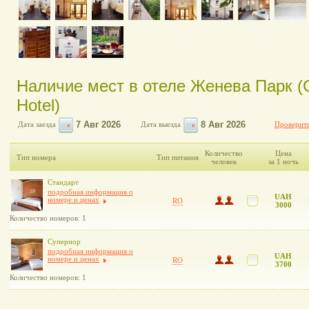
Наличие мест в отеле Женева Парк (
Hotel)
Дата заезда
Дата выезда
Проверить
Количество
Цена
Тип номера
Тип питания
человек
за 1 ночь
Стандарт
подробная информация о
UAH
номере и ценах
RO
3000
Количество номеров: 1
Супериор
подробная информация о
UAH
номере и ценах
RO
3700
Количество номеров: 1