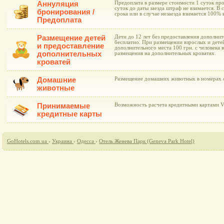
Аннуляция
Предоплата в размере стоимости 1 суток про
суток до даты заезда штраф не взимается. В 
бронирования /
срока или в случае незаезда взимается 100%
Предоплата
Размещение детей
Дети до 12 лет без предоставления дополни
бесплатно. При размещении взрослых и дете
и предоставление
дополнительного места 100 грн. с человека 
дополнительных
размещения на дополнительных кроватях.
кроватей
Домашние
Размещение домашних животных в номерах о
животные
Принимаемые
Возможность расчета кредитными картами Vis
кредитные карты
GoHotels.com.ua
›
Украина
›
Одесса
›
Отель Женева Парк (Geneva Park Hotel)