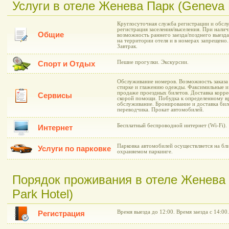
Услуги в отеле Женева Парк (Geneva P
Круглосуточная служба регистрации и обслу
регистрация заселения/выселения. При нали
Общие
возможность раннего заезда/позднего выезд
на территории отеля и в номерах запрещено.
Завтрак.
Пешие прогулки. Экскурсии.
Спорт и Отдых
Обслуживание номеров. Возможность заказа 
стирке и глажению одежды. Факсимильные и 
продаже проездных билетов. Доставка корре
Сервисы
скорой помощи. Побудка к определенному в
обслуживание. Бронирование и доставка биле
переводчика. Прокат автомобилей.
Бесплатный беспроводной интернет (Wi-Fi).
Интернет
Парковка автомобилей осуществляется на б
Услуги по парковке
охраняемом паркинге.
Порядок проживания в отеле Женева
Park Hotel)
Время выезда до 12:00. Время заезда с 14:00.
Регистрация