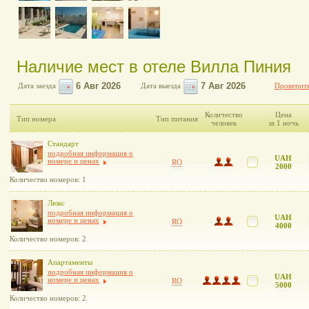
Наличие мест в отеле Вилла Пиния
Дата заезда
Дата выезда
Проверить
Количество
Цена
Тип номера
Тип питания
человек
за 1 ночь
Стандарт
подробная информация о
UAH
номере и ценах
RO
2000
Количество номеров: 1
Люкс
подробная информация о
UAH
номере и ценах
RO
4000
Количество номеров: 2
Апартаменты
подробная информация о
UAH
номере и ценах
RO
5000
Количество номеров: 2