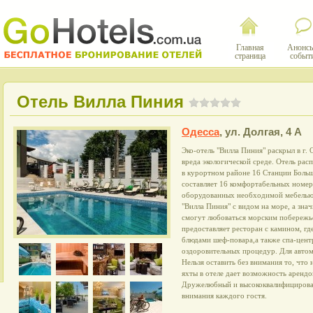
Главная
Анонсы
страница
событ
Отель Вилла Пиния
Одесса
,
ул. Долгая, 4 А
Эко-отель "Вилла Пиния" раскрыл в г.
вреда экологической среде. Отель рас
в курортном районе 16 Станции Боль
составляет 16 комфортабельных номер
оборудованных необходимой мебелью 
"Вилла Пиния" с видом на море, а зн
смогут любоваться морским побережье
предоставляет ресторан с камином, г
блюдами шеф-повара,а также спа-цент
оздоровительных процедур. Для автом
Нельзя оставить без внимания то, что
яхты в отеле дает возможность арендо
Дружелюбный и высококвалифицирован
внимания каждого гостя.