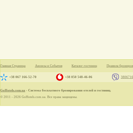
Главная Страница
Анонсы и События
Каталог гостиниц
Правила брониро
+38 067 166-52-70
+38 050 548-46-06
380671
GoHotels.com.ua
- Система бесплатного бронирования отелей и гостиниц.
© 2011 - 2026 GoHotels.com.ua. Все права защищены.