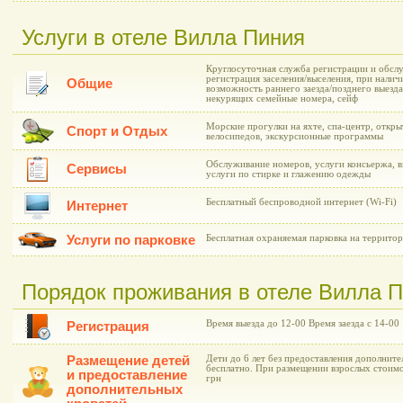
Услуги в отеле Вилла Пиния
Круглосуточная служба регистрации и обслу
регистрация заселения/выселения, при нали
Общие
возможность раннего заезда/позднего выезда
некурящих семейные номера, сейф
Морские прогулки на яхте, спа-центр, откры
Спорт и Отдых
велосипедов, экскурсионные программы
Обслуживание номеров, услуги консьержа, в
Сервисы
услуги по стирке и глажению одежды
Бесплатный беспроводной интернет (Wi-Fi)
Интернет
Услуги по парковке
Бесплатная охраняемая парковка на территор
Порядок проживания в отеле Вилла 
Время выезда до 12-00 Время заезда с 14-00
Регистрация
Размещение детей
Дети до 6 лет без предоставления дополнит
бесплатно. При размещении взрослых стоим
и предоставление
грн
дополнительных