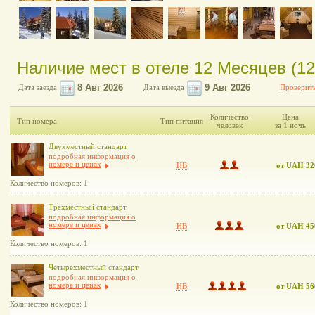
Наличие мест в отеле 12 Месяцев (12
Дата заезда
Дата выезда
Проверить
Количество
Цена
Тип номера
Тип питания
человек
за 1 ночь
Двухместный стандарт
подробная информация о
номере и ценах
HB
от UAH 32
Количество номеров: 1
Трехместный стандарт
подробная информация о
номере и ценах
HB
от UAH 45
Количество номеров: 1
Четырехместный стандарт
подробная информация о
номере и ценах
HB
от UAH 56
Количество номеров: 1