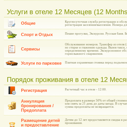
Услуги в отеле 12 Месяцев (12 Months
Круглосуточная служба регистрации и обслу
Общие
регистрация заселения/выселения. Номера дл
Пешие прогулки, Экскурсии. Русская баня. Б
Спорт и Отдых
Обслуживание номеров. Трансфер из отеля (
по стирке и глажению одежды. Вызов такси,
Сервисы
определенному времени. Экскурсионное обс
горнолыжного снаряжения.
Услуги по парковке
Платная охраняемая стоянка перед подъемом
Порядок проживания в отеле 12 Меся
Расчетный час в отеле - 12:00.
Регистрация
Аннуляция
Предоплата в размере 50% от общей стоимос
или снять за 21 день до даты заезда. В случа
бронирования /
сумма предоплаты не возвращается.
Предоплата
Размещение детей
Детям до 12 лет предоставляется скидка в р
проживания.
и предоставление