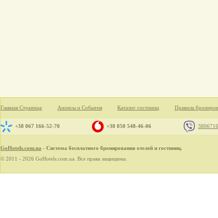
Главная Страница
Анонсы и События
Каталог гостиниц
Правила брониро
+38 067 166-52-70
+38 050 548-46-06
380671
GoHotels.com.ua
- Система бесплатного бронирования отелей и гостиниц.
© 2011 - 2026 GoHotels.com.ua. Все права защищены.