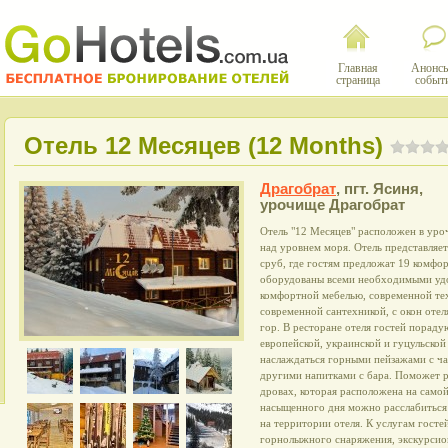
Главная
Анонсы
страница
событ
Отель 12 Месяцев (12 Months)
Драгобрат
,
пгт. Ясиня,
урочище Драгобрат
Отель "12 Месяцев" расположен в уро
над уровнем моря. Отель представляе
сруб, где гостям предложат 19 комфо
оборудованы всеми необходимыми удо
комфортной мебелью, современной тех
современной сантехникой, с окон оте
гор. В ресторане отеля гостей пора
европейской, украинской и гуцульско
наслаждаться горными пейзажами с ч
другими напитками с бара. Поможет р
дровах, которая расположена на само
насыщенного дня можно расслабиться 
на территории отеля. К услугам госте
горнолыжного снаряжения, экскурсио