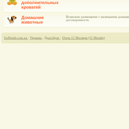
дополнительных
кроватей
Домашние
Возможно размещение с маленькими домаш
договоренности.
животные
GoHotels.com.ua
›
Украина
›
Драгобрат
›
Отель 12 Месяцев (12 Months)