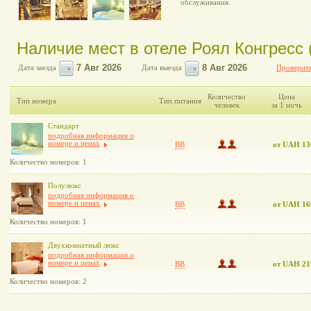
обслуживания.
Наличие мест в отеле Роял Конгресс 
Дата заезда
Дата выезда
Проверить
Количество
Цена
Тип номера
Тип питания
человек
за 1 ночь
Стандарт
подробная информация о
номере и ценах
BB
от UAH 13
Количество номеров: 1
Полулюкс
подробная информация о
номере и ценах
BB
от UAH 16
Количество номеров: 1
Двухкомнатный люкс
подробная информация о
номере и ценах
BB
от UAH 21
Количество номеров: 2