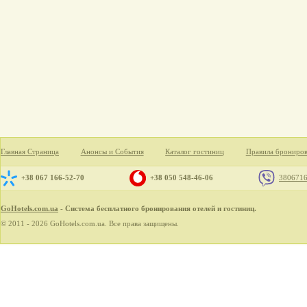
Главная Страница
Анонсы и События
Каталог гостиниц
Правила брониро
+38 067 166-52-70
+38 050 548-46-06
380671
GoHotels.com.ua
- Система бесплатного бронирования отелей и гостиниц.
© 2011 - 2026 GoHotels.com.ua. Все права защищены.