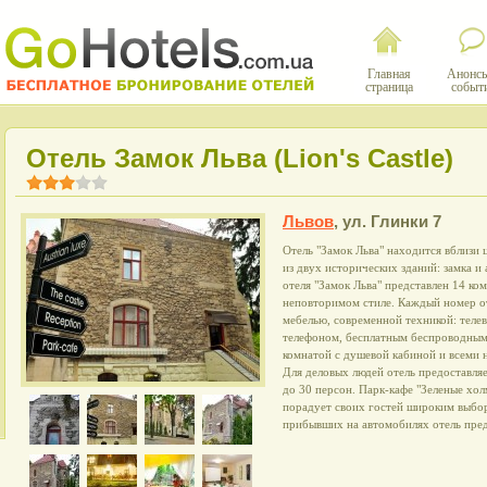
Главная
Анонсы
страница
событ
Отель Замок Льва (Lion's Castle)
Львов
,
ул. Глинки 7
Отель "Замок Льва" находится вблизи 
из двух исторических зданий: замка и
отеля "Замок Льва" представлен 14 к
неповторимом стиле. Каждый номер о
мебелью, современной техникой: теле
телефоном, бесплатным беспроводным 
комнатой с душевой кабиной и всеми
Для деловых людей отель предоставля
до 30 персон. Парк-кафе "Зеленые хол
порадует своих гостей широким выбо
прибывших на автомобилях отель пред