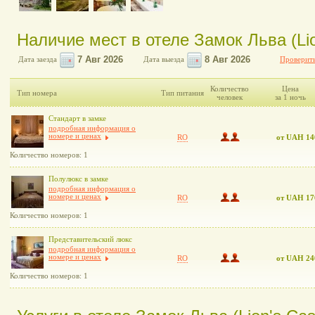
Наличие мест в отеле Замок Льва (Lio
Дата заезда
Дата выезда
Проверить
Количество
Цена
Тип номера
Тип питания
человек
за 1 ночь
Стандарт в замке
подробная информация о
номере и ценах
RO
от UAH 14
Количество номеров: 1
Полулюкс в замке
подробная информация о
номере и ценах
RO
от UAH 17
Количество номеров: 1
Представительский люкс
подробная информация о
номере и ценах
RO
от UAH 24
Количество номеров: 1