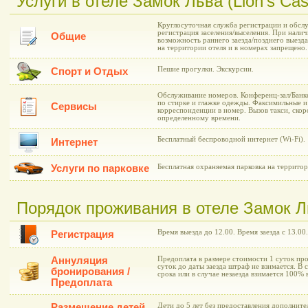
Услуги в отеле Замок Льва (Lion's Cas
Круглосуточная служба регистрации и обслу
регистрация заселения/выселения. При нали
Общие
возможность раннего заезда/позднего выезд
на территории отеля и в номерах запрещено.
Пешие прогулки. Экскурсии.
Спорт и Отдых
Обслуживание номеров. Конференц-зал/Банке
по стирке и глажке одежды. Факсимильные и
Сервисы
корреспонденции в номер. Вызов такси, ско
определенному времени.
Бесплатный беспроводной интернет (Wi-Fi).
Интернет
Услуги по парковке
Бесплатная охраняемая парковка на территор
Порядок проживания в отеле Замок Льв
Время выезда до 12.00. Время заезда с 13.00.
Регистрация
Аннуляция
Предоплата в размере стоимости 1 суток про
суток до даты заезда штраф не взимается. В 
бронирования /
срока или в случае незаезда взимается 100%
Предоплата
Размещение детей
Дети до 5 лет без предоставления дополнит