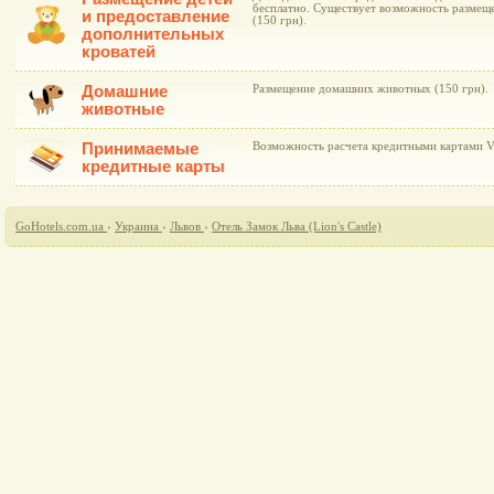
бесплатно. Существует возможность размещ
и предоставление
(150 грн).
дополнительных
кроватей
Домашние
Размещение домашних животных (150 грн).
животные
Принимаемые
Возможность расчета кредитными картами Vis
кредитные карты
GoHotels.com.ua
›
Украина
›
Львов
›
Отель Замок Льва (Lion's Castle)