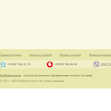
Главная Страница
Анонсы и События
Каталог гостиниц
Правила брониро
+38 067 166-52-70
+38 050 548-46-06
380671
GoHotels.com.ua
- Система бесплатного бронирования отелей и гостиниц.
© 2011 - 2026 GoHotels.com.ua. Все права защищены.