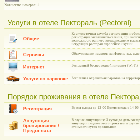
Количество номеров: 1
Услуги в отеле Пектораль (Pectoral)
Круглосуточная служба регистрации и обслу
регистрация заселения/выселения, при нали
Общие
возможность раннего заезда/позднего выезда
некурящих ресторан европейской кухни
Обслуживание номеров, конференц-зал, вызо
Сервисы
Бесплатный беспроводной интернет (Wi-Fi)
Интернет
Услуги по парковке
Бесплатная охраняемая парковка на территор
Порядок проживания в отеле Пекторал
Время выезда до 12-00 Время заезда с 14-00
Регистрация
Аннуляция
В случае аннуляции за 3 суток до даты заезд
аннуляции позднее этого срока или в случае
бронирования /
стоимости суток проживания
Предоплата