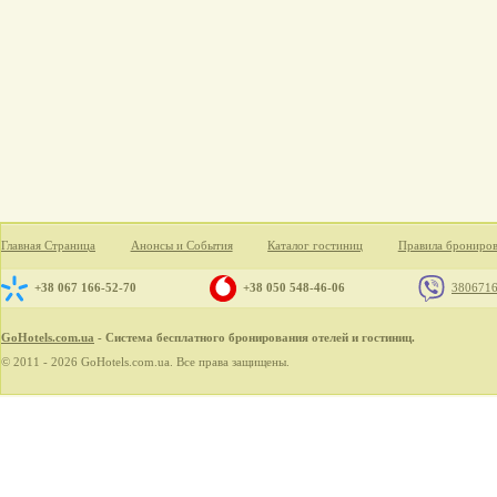
Главная Страница
Анонсы и События
Каталог гостиниц
Правила брониро
+38 067 166-52-70
+38 050 548-46-06
380671
GoHotels.com.ua
- Система бесплатного бронирования отелей и гостиниц.
© 2011 - 2026 GoHotels.com.ua. Все права защищены.