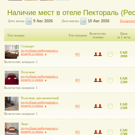
Наличие мест в отеле Пектораль (Pect
Дата заезда
Дата выезда
Проверить
Количество
Цена
Тип номера
Тип питания
человек
за 1 ночь
Стандарт
подробная информация о
UAH
номере и ценах
RO
2000
Количество номеров: 1
Полулюкс
подробная информация о
UAH
номере и ценах
RO
2200
Количество номеров: 1
Полулюкс двухкомнатный
подробная информация о
UAH
номере и ценах
RO
2500
Количество номеров: 1
Люкс
подробная информация о
UAH
номере и ценах
RO
2700