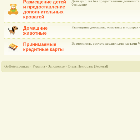
Размещение детей
Дети до 5 лет без предоставления дополнит
бесплатно
и предоставление
дополнительных
кроватей
Домашние
Размещение домашних животных в номерах 
животные
Принимаемые
Возможность расчета кредитными картами Vi
кредитные карты
GoHotels.com.ua
›
Украина
›
Запорожье
›
Отель Пектораль (Pectoral)