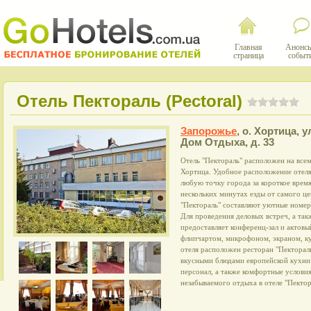
Главная
Анонсы
страница
событ
Отель Пектораль (Pectoral)
Запорожье
,
о. Хортица, у
Дом Отдыха, д. 33
Отель "Пектораль" расположен на все
Хортица. Удобное расположение отеля
любую точку города за короткое время
нескольких минутах езды от самого ц
"Пектораль" составляют уютные номера
Для проведения деловых встреч, а так
предоставляет конференц-зал и актовы
флипчартом, микрофоном, экраном, к
отеля расположен ресторан "Пектораль
вкусными блюдами европейской кухн
персонал, а также комфортные услови
незабываемого отдыха в отеле "Пектор