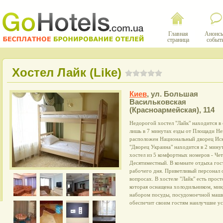
Главная
Анонсы
страница
событ
Хостел Лайк (Like)
Киев
,
ул. Большая
Васильковская
(Красноармейская), 114
Недорогой хостел "Лайк" находится в 
лишь в 7 минутах езды от Площади Не
расположен Национальный дворец Иск
"Дворец Украина" находится в 2 мину
хостел из 5 комфортных номеров - Ч
Десятиместный. В комнате отдыха гос
рабочего дня. Приветливый персонал 
вопросах. В хостеле "Лайк" есть прос
которая оснащена холодильником, мик
набором посуды, посудомоечной маши
обеспечит своим гостям наилучшие ус