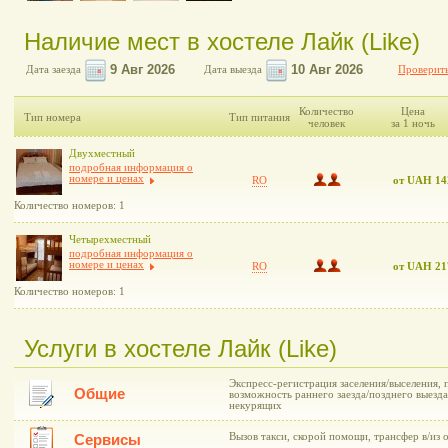
Наличие мест в хостеле Лайк (Like)
Дата заезда
Дата выезда
Проверить
Количество
Цена
Тип номера
Тип питания
человек
за 1 ночь
Двухместный
подробная информация о
номере и ценах
RO
от UAH 14
Количество номеров: 1
Четырехместный
подробная информация о
номере и ценах
RO
от UAH 21
Количество номеров: 1
Услуги в хостеле Лайк (Like)
Экспресс-регистрация заселения/выселения,
Общие
возможность раннего заезда/позднего выезда
некурящих
Вызов такси, скорой помощи, трансфер в/из 
Сервисы