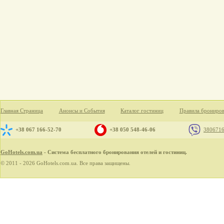
Главная Страница
Анонсы и События
Каталог гостиниц
Правила брониро
+38 067 166-52-70
+38 050 548-46-06
380671
GoHotels.com.ua
- Система бесплатного бронирования отелей и гостиниц.
© 2011 - 2026 GoHotels.com.ua. Все права защищены.