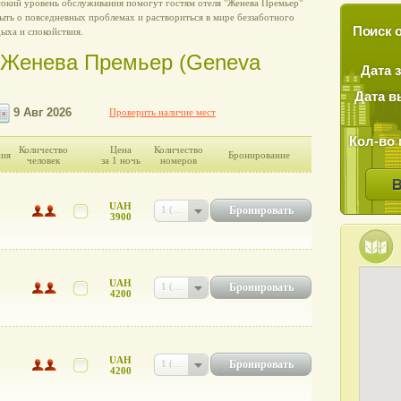
сокий уровень обслуживания помогут гостям отеля "Женева Премьер"
ыть о повседневных проблемах и раствориться в мире беззаботного
Поиск о
ыха и спокойствия.
е Женева Премьер (Geneva
Дата 
Дата в
Проверить наличие мест
Кол-во 
Количество
Цена
Количество
ния
Бронирование
человек
за 1 ночь
номеров
UAH
Бронировать
1 (UAH 3900)
3900
UAH
Бронировать
1 (UAH 4200)
4200
UAH
Бронировать
1 (UAH 4200)
4200