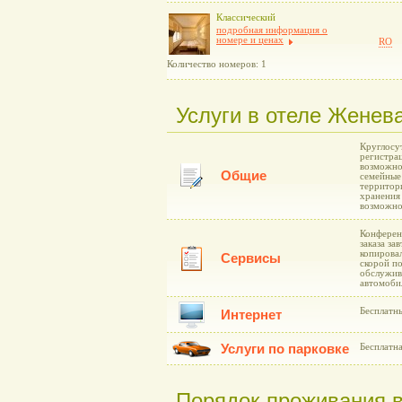
Классический
подробная информация о
номере и ценах
RO
Количество номеров: 1
Услуги в отеле Женев
Круглосу
регистра
возможнос
Общие
семейные 
территори
хранения
возможнос
Конференц
заказа за
копировал
Сервисы
скорой п
обслужива
автомоби
Бесплатн
Интернет
Услуги по парковке
Бесплатна
Порядок проживания 