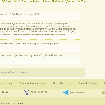
зда до 12:00; Время заезда с 14:00
6 лет без предоставления дополнительного места размещаются
, при размещении детей в возрасте от 6 до 12 лет стоимость
ия на дополнительных местах составляет 100 грн, при размещении
и детей старше 12 лет стоимость дополнительного места 150 грн,
ет возможность размещения на дополнительных кроватях
ие домашних животных в номерах отеля запрещено.
сть расчета кредитными картами Visa, Euro/Mastercard
ремьер (Geneva Premier)
г гостиниц
Правила бронирования
Наши Контакты
Личный кабинет
8-46-06
380671665270
gohotelscomua
отелей и гостиниц.