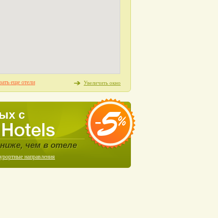
зать еще отели
Увеличить окно
ых с
ниже, чем в отеле
курортные направления