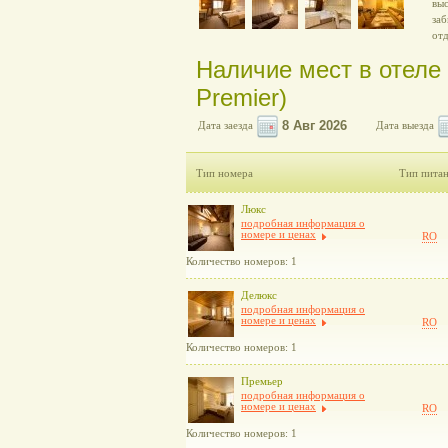
вы
заб
отд
Наличие мест в отел
Premier)
Дата заезда
Дата выезда
Тип номера
Тип пита
Люкс
подробная информация о
номере и ценах
RO
Количество номеров: 1
Делюкс
подробная информация о
номере и ценах
RO
Количество номеров: 1
Премьер
подробная информация о
номере и ценах
RO
Количество номеров: 1