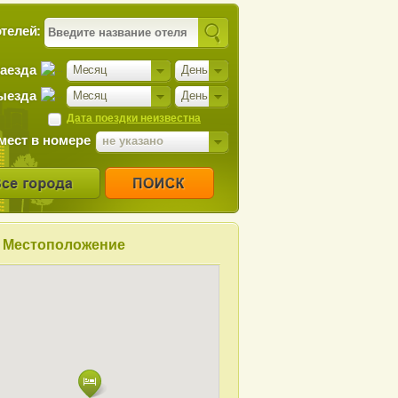
телей:
заезда
Месяц
День
ыезда
Месяц
День
Дата поездки неизвестна
мест в номере
не указано
Местоположение