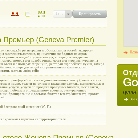
UAH
Бронировать
1 (UAH 4500)
4500
а Премьер (Geneva Premier)
точная служба регистрации и обслуживания гостей, экспресс-
Пока
ция заселения/выселения, при наличии свободных номеров
ть раннего заезда/позднего выезда, номера для некурящих,
номера, номера для новобрачных, места для курения, курение на
и отеля и в номерах запрещено, ресторан европейской кухни, камера
 багажа, номера для людей с ограниченными физическими
Отд
тями, завтрак, лифт, сейф
-зал, трансфер в/из отеля (за дополнительную плату), возможность
втрака в номер, услуги по стирке и глажению одежды, факсимильные и
ьные услуги, услуги по продаже проездных билетов, вызов такси,
омощи, побудка к определенному времени, экскурсионное
цены 
ние, бронирование и доставка билетов в театр/кинотеатр, прокат
лей
Все 
ый беспроводной интернет (Wi-Fi)
я охраняемая парковка на территории отеля
в отеле Женева Премьер (Geneva