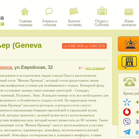
Главная
Анонсы и
Каталог
Отдых с
Наши
страница
события
гостиниц
GoHotels
контакты
ер (Geneva
от UAH
1950
до UAH
2250
десса
,
ул.Еврейская, 32
0
/5
(
нет отзывов
)
культурном и историческом сердце города Одесса расположился
ный отель "Женева Премьер", который готов предоставить своим
стям комфортные условия для незабываемого отдыха. Номерной фонд
ля составляют номера таких ценовых категорий - Стандарт,
Время раб
учшенный, Полулюкс, Люкс. В каждом номере есть все необходимое для
ноценного и беззаботного отдыха гостей. На территории отеля
нева Премьер" находится ресторан, в котором гости смогут
сытиться изысканными блюдами европейской и украинской кухни.
тей, которые приехали с деловой целью могут воспользоваться
угами конференц-зала, который может разместить до 80 человек. Также
3
ыхающие отеля "Женева Премьер" смогут воспользоваться услугами:
и, массажиста, парикмахера, трансфера, воспользоваться детской
g
ваткой. Атмосфера гостеприимства и домашнего комфорта, а также