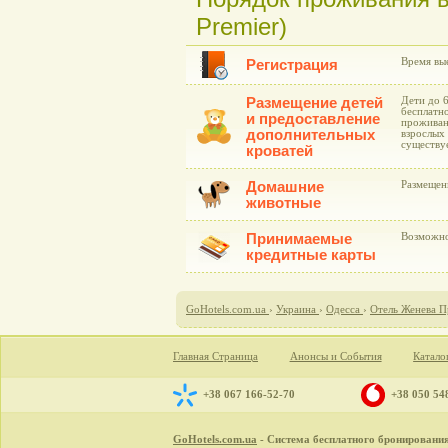
Premier)
Время вые
Регистрация
Размещение детей
Дети до 
бесплатно
и предоставление
проживан
дополнительных
взрослых 
существу
кроватей
Домашние
Размещен
животные
Принимаемые
Возможно
кредитные карты
GoHotels.com.ua
›
Украина
›
Одесса
›
Отель Женева П
Главная Страница
Анонсы и События
Катало
+38 067 166-52-70
+38 050 54
GoHotels.com.ua
- Система бесплатного бронирования 