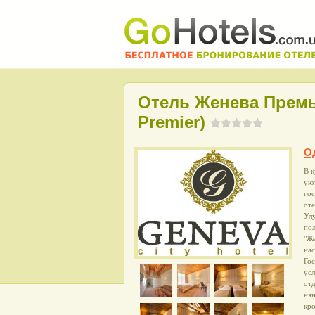
Отель Женева Премь
Premier)
О
В 
уют
го
оте
Ул
пол
"Же
на
Гос
усл
отд
нян
кро