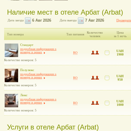
Наличие мест в отеле Арбат (Arbat)
Дата заезда
Дата выезда
Проверить
Количество
Цена
Тип номера
Тип питания
человек
за 1 ночь
Стандарт
подробная информация о
UAH
номере и ценах
RO
1900
Количество номеров: 5
Полулюкс
подробная информация о
UAH
номере и ценах
RO
950
Количество номеров: 5
Люкс
подробная информация о
UAH
номере и ценах
RO
1000
Количество номеров: 5
Услуги в отеле Арбат (Arbat)