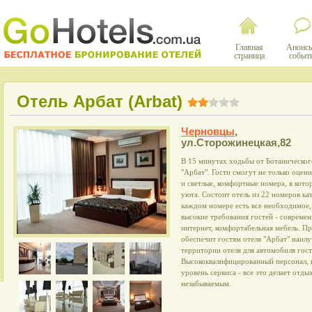
Главная
Анонсы
страница
событ
Отель Арбат (Arbat)
Черновцы
,
ул.Сторожинецкая,82
В 15 минутах ходьбы от Ботаническог
"Арбат". Гости смогут не только оцен
и светлые, комфортные номера, в кот
уюта. Состоит отель из 22 номеров ка
каждом номере есть все необходимое,
высокие требования гостей - совреме
интернет, комфортабельная мебель. П
обеспечит гостям отеля "Арбат" наилу
территории отеля для автомобиля гос
Высококвалифицированный персонал, 
уровень сервиса - все это делает отды
незабываемым.