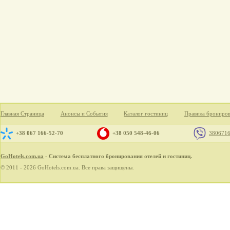
Главная Страница
Анонсы и События
Каталог гостиниц
Правила брониро
+38 067 166-52-70
+38 050 548-46-06
380671
GoHotels.com.ua
- Система бесплатного бронирования отелей и гостиниц.
© 2011 - 2026 GoHotels.com.ua. Все права защищены.