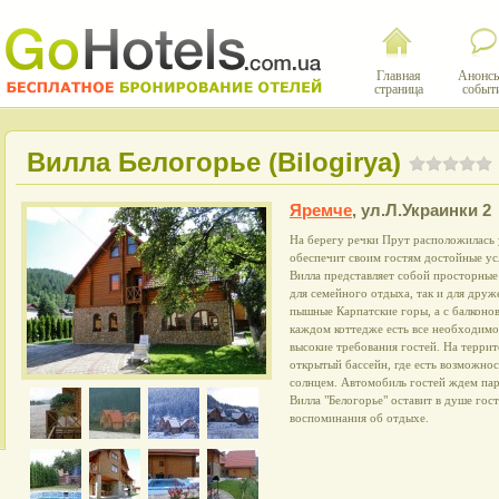
Главная
Анонсы
страница
событ
Вилла Белогорье (Bilogirya)
Яремче
,
ул.Л.Украинки 2
На берегу речки Прут расположилась у
обеспечит своим гостям достойные ус
Вилла представляет собой просторные
для семейного отдыха, так и для дру
пышные Карпатские горы, а с балконов
каждом коттедже есть все необходимо
высокие требования гостей. На терри
открытый бассейн, где есть возможно
солнцем. Автомобиль гостей ждем пар
Вилла "Белогорье" оставит в душе гос
воспоминания об отдыхе.