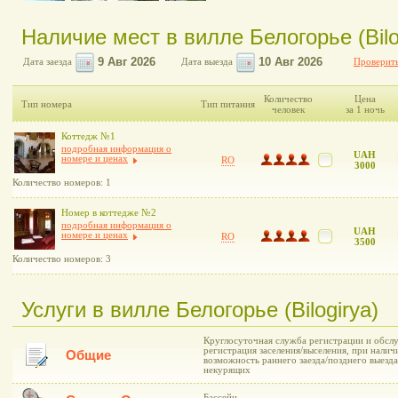
Наличие мест в вилле Белогорье (Bilo
Дата заезда
Дата выезда
Проверить
Количество
Цена
Тип номера
Тип питания
человек
за 1 ночь
Коттедж №1
подробная информация о
UAH
номере и ценах
RO
3000
Количество номеров: 1
Номер в коттедже №2
подробная информация о
UAH
номере и ценах
RO
3500
Количество номеров: 3
Услуги в вилле Белогорье (Bilogirya)
Круглосуточная служба регистрации и обслу
регистрация заселения/выселения, при нали
Общие
возможность раннего заезда/позднего выезда
некурящих
Бассейн