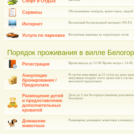
Спорт и Отдых
Обслуживание номеров, вызов такси, скоро
Сервисы
Бесплатный беспроводной интернет (Wi-Fi)
Интернет
Услуги по парковке
Бесплатная парковка на территории отеля
Порядок проживания в вилле Белогорье
Время выезда до 12-00 Время заезда с 14-00
Регистрация
Аннуляция
В случае аннуляции за 21 суток до даты заез
аннуляции позднее этого срока или в случае 
бронирования /
внесенной предоплаты
Предоплата
Размещение детей
Дети до 5 лет без предоставления дополнит
бесплатно
и предоставление
дополнительных
кроватей
Домашние
Размещение домашних животных в номерах о
животные