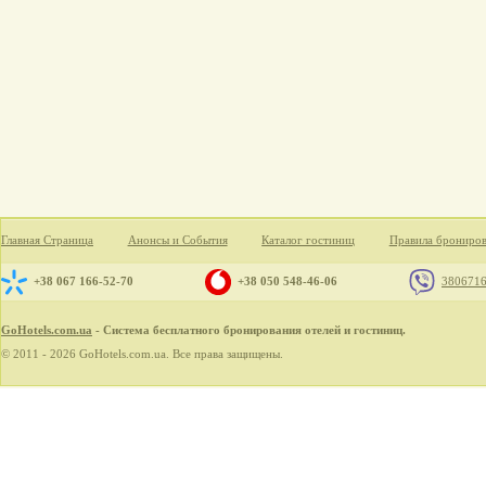
Главная Страница
Анонсы и События
Каталог гостиниц
Правила брониро
+38 067 166-52-70
+38 050 548-46-06
380671
GoHotels.com.ua
- Система бесплатного бронирования отелей и гостиниц.
© 2011 - 2026 GoHotels.com.ua. Все права защищены.