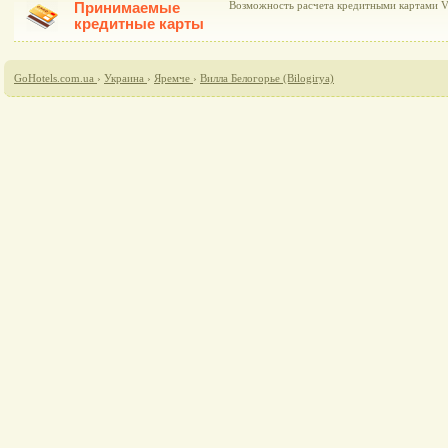
Принимаемые
Возможность расчета кредитными картами Vi
кредитные карты
GoHotels.com.ua
›
Украина
›
Яремче
›
Вилла Белогорье (Bilogirya)