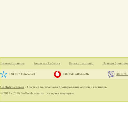
Главная Страница
Анонсы и События
Каталог гостиниц
Правила брониро
+38 067 166-52-70
+38 050 548-46-06
380671
GoHotels.com.ua
- Система бесплатного бронирования отелей и гостиниц.
© 2011 - 2026 GoHotels.com.ua. Все права защищены.