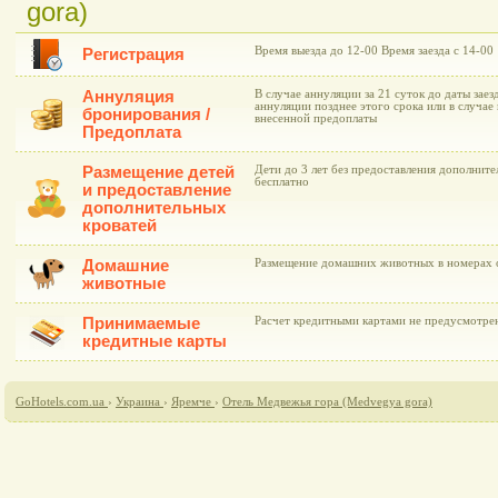
gora)
Время выезда до 12-00 Время заезда с 14-00
Регистрация
Аннуляция
В случае аннуляции за 21 суток до даты заез
аннуляции позднее этого срока или в случае 
бронирования /
внесенной предоплаты
Предоплата
Размещение детей
Дети до 3 лет без предоставления дополнит
бесплатно
и предоставление
дополнительных
кроватей
Домашние
Размещение домашних животных в номерах о
животные
Принимаемые
Расчет кредитными картами не предусмотре
кредитные карты
GoHotels.com.ua
›
Украина
›
Яремче
›
Отель Медвежья гора (Medvegya gora)