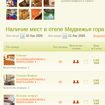
уровнем комфорта и сервиса.
Наличие мест в отеле Медвежья гора
Дата заезда
Дата выезда
Проверить
Количество
Цена
Тип номера
Тип питания
человек
за 1 ночь
Стандарт
подробная информация о
UAH
номере и ценах
BB
3900
Количество номеров: 2
Стандарт Комфорт
подробная информация о
UAH
номере и ценах
BB
4100
Количество номеров: 2
Полулюкс комфорт
подробная информация о
UAH
номере и ценах
BB
4500