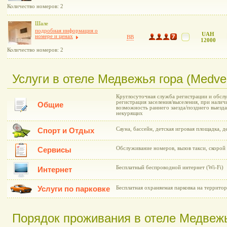
Количество номеров: 2
Шале
подробная информация о
UAH
номере и ценах
BB
12000
Количество номеров: 2
Услуги в отеле Медвежья гора (Medve
Круглосуточная служба регистрации и обслу
регистрация заселения/выселения, при нали
Общие
возможность раннего заезда/позднего выезда
некурящих
Сауна, бассейн, детская игровая площадка, д
Спорт и Отдых
Обслуживание номеров, вызов такси, скорой
Сервисы
Бесплатный беспроводной интернет (Wi-Fi)
Интернет
Услуги по парковке
Бесплатная охраняемая парковка на территор
Порядок проживания в отеле Медвежь