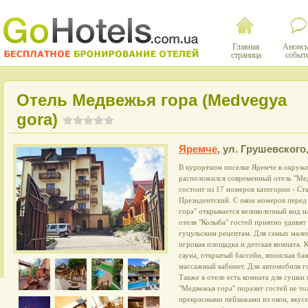
Главная
Анонсы
страница
событ
Отель Медвежья гора (Medvegya
gora)
Яремче
,
ул. Грушевского,
В курортном поселке Яремче в окруж
расположился современный отель "Ме
состоит из 17 номеров категории - Ст
Президентский. С окон номеров пере
гора" открывается великолепный вид 
отеля "Колыба" гостей приятно удивят
гуцульским рецептам. Для самых мале
игровая площадка и детская комната. 
сауна, открытый бассейн, японская бан
массажный кабинет. Для автомобиля г
Также в отеле есть комната для сушк
"Медвежья гора" поразит гостей не т
прекрасными пейзажами из окон, вкус