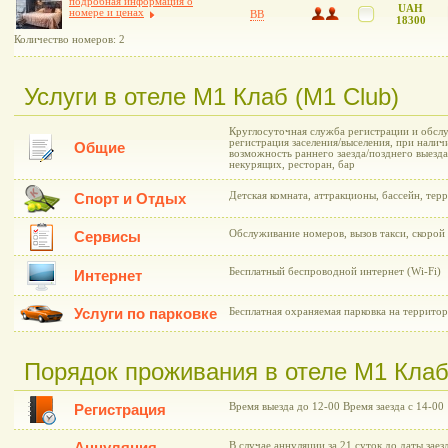
подробная информация о
UAH
номере и ценах
BB
18300
Количество номеров: 2
Услуги в отеле М1 Клаб (M1 Club)
Круглосуточная служба регистрации и обслу
регистрация заселения/выселения, при нали
Общие
возможность раннего заезда/позднего выезда
некурящих, ресторан, бар
Детская комната, аттракционы, бассейн, тер
Спорт и Отдых
Обслуживание номеров, вызов такси, скоро
Сервисы
Бесплатный беспроводной интернет (Wi-Fi)
Интернет
Услуги по парковке
Бесплатная охраняемая парковка на территор
Порядок проживания в отеле М1 Клаб
Время выезда до 12-00 Время заезда с 14-00
Регистрация
В случае аннуляции за 21 суток до даты заез