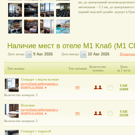
км, до центральный железнодорожного
автовокзала – 5.5 км, до центрального
первый морской дизайн- курорт в Одес
Наличие мест в отеле М1 Клаб (M1 Cl
Дата заезда
Дата выезда
Проверить
Количество
Цена
Тип номера
Тип питания
человек
за 1 ночь
Стандарт с видом на море
подробная информация о
UAH
номере и ценах
BB
16800
Количество номеров: 5
Полулюкс
подробная информация о
UAH
номере и ценах
BB
20200
Количество номеров: 5
Стандарт с террасой