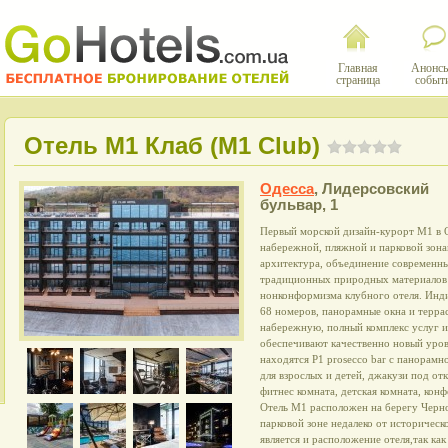
Главная
Анонсы
страница
событ
Отель М1 Клаб (M1 Club)
Одесса
,
Лидерсовский
бульвар, 1
Первый морской дизайн-курорт М1 в 
набережной, пляжной и парковой зон
архитектура, объединение современны
традиционных природных материалов 
нонконформизма клубного отеля. Инд
68 номеров, панорамные окна и терра
набережную, полный комплекс услуг и
обеспечивают качественно новый уров
находятся P1 prosecco bar с панорамн
для взрослых и детей, джакузи под от
фитнес комната, детская комната, конф
Отель М1 расположен на берегу Черног
парковой зоне недалеко от историчес
является и расположение отеля,так как