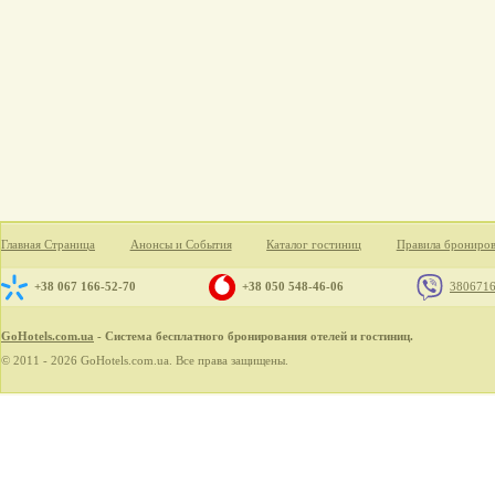
Главная Страница
Анонсы и События
Каталог гостиниц
Правила брониро
+38 067 166-52-70
+38 050 548-46-06
380671
GoHotels.com.ua
- Система бесплатного бронирования отелей и гостиниц.
© 2011 - 2026 GoHotels.com.ua. Все права защищены.