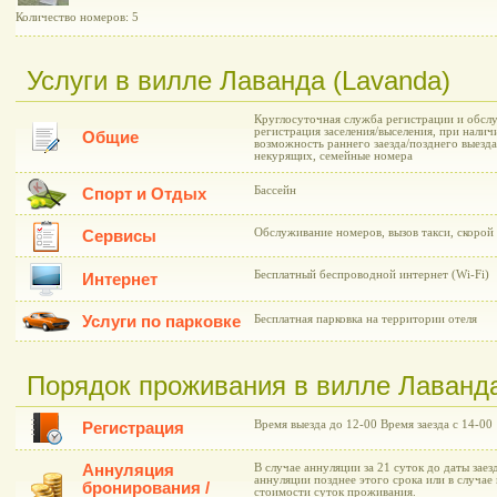
Количество номеров: 5
Услуги в вилле Лаванда (Lavanda)
Круглосуточная служба регистрации и обслу
регистрация заселения/выселения, при нали
Общие
возможность раннего заезда/позднего выезда
некурящих, семейные номера
Бассейн
Спорт и Отдых
Обслуживание номеров, вызов такси, скоро
Сервисы
Бесплатный беспроводной интернет (Wi-Fi)
Интернет
Услуги по парковке
Бесплатная парковка на территории отеля
Порядок проживания в вилле Лаванда
Время выезда до 12-00 Время заезда с 14-00
Регистрация
Аннуляция
В случае аннуляции за 21 суток до даты заез
аннуляции позднее этого срока или в случае 
бронирования /
стоимости суток проживания.