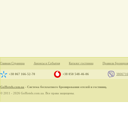
Главная Страница
Анонсы и События
Каталог гостиниц
Правила брониро
+38 067 166-52-70
+38 050 548-46-06
380671
GoHotels.com.ua
- Система бесплатного бронирования отелей и гостиниц.
© 2011 - 2026 GoHotels.com.ua. Все права защищены.