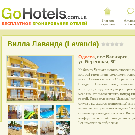
Главная
Анонсы
страница
событ
Вилла Лаванда (Lavanda)
Одесса
,
пос.Вапнярка,
ул.Береговая, 3Г
На берегу Черного моря расположилас
которой гармонично сочетаются тепло
класса. Состоит вилла из 14 просторн
Стандарт, Полулюкс, Люкс, Семейный.
категории, оборудован ультрасовреме
мебелью, чтобы обеспечить комфортн
гостей. Гордостью виллы "Лаванда" яв
откуда открывается великолепный вид 
виллы гостям предложат отведать блю
отдыхающих ожидает парковка. Вилла 
комфортные и беззаботные условия дл
Черноморского побережья.