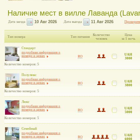
Наличие мест в вилле Лаванда (Lava
Дата заезда
Дата выезда
Проверить
Количество
Цена
Тип номера
Тип питания
человек
за 1 ночь
Стандарт
подробная информация о
UAH
номере и ценах
RO
3000
Количество номеров: 5
Полулюкс
подробная информация о
UAH
номере и ценах
RO
3800
Количество номеров: 5
Люкс
подробная информация о
UAH
номере и ценах
RO
5000
Количество номеров: 5
Семейный
подробная информация о
UAH
номере и ценах
RO
6000