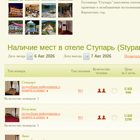
Гостиница "Ступарь" наполнена уютом
приятные и незабываемые воспоминан
Карпатских гор.
Наличие мест в отеле Ступарь (Stypar
Дата заезда
Дата выезда
Проверить
Количество
Цена
Тип номера
Тип питания
человек
за 1 ночь
Стандарт
подробная информация о
UAH
номере и ценах
RO
990
Количество номеров: 1
Полулюкс
подробная информация о
UAH
номере и ценах
RO
1190
Количество номеров: 1
Люкс