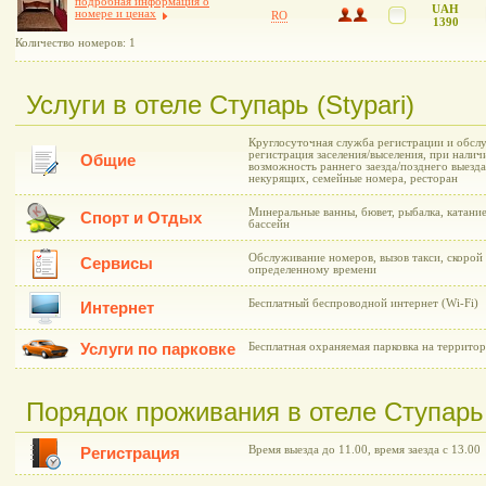
подробная информация о
UAH
номере и ценах
RO
1390
Количество номеров: 1
Услуги в отеле Ступарь (Stypari)
Круглосуточная служба регистрации и обслу
регистрация заселения/выселения, при нали
Общие
возможность раннего заезда/позднего выезда
некурящих, семейные номера, ресторан
Минеральные ванны, бювет, рыбалка, катание
Спорт и Отдых
бассейн
Обслуживание номеров, вызов такси, скорой
Сервисы
определенному времени
Бесплатный беспроводной интернет (Wi-Fi)
Интернет
Услуги по парковке
Бесплатная охраняемая парковка на территор
Порядок проживания в отеле Ступарь 
Время выезда до 11.00, время заезда с 13.00
Регистрация