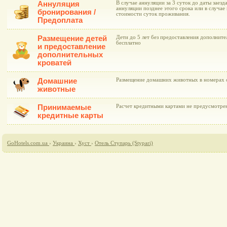
Аннуляция
В случае аннуляции за 3 суток до даты заезд
аннуляции позднее этого срока или в случае 
бронирования /
стоимости суток проживания.
Предоплата
Размещение детей
Дети до 5 лет без предоставления дополнит
бесплатно
и предоставление
дополнительных
кроватей
Домашние
Размещение домашних животных в номерах о
животные
Принимаемые
Расчет кредитными картами не предусмотре
кредитные карты
GoHotels.com.ua
›
Украина
›
Хуст
›
Отель Ступарь (Stypari)