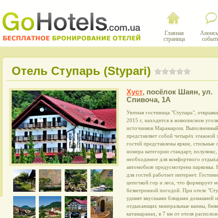
Главная
Анонсы
страница
событ
Отель Ступарь (Stypari)
Хуст
,
посёлок Шаян, ул.
Спивоча, 1А
Уютная гостиница "Ступарь", открывша
2015 г, находится в живописном уголк
источников Марамарош. Выполненный 
представляет собой четырёх этажной з
гостей представлены яркие, стильные
номера категории стандарт, полулюкс, 
необходимое для комфортного отдыха.
автомобиле предусмотрена парковка. 
для гостей работает интернет. Гостин
цепочкой гор и леса, что формирует 
безветренной погодой. При отеле "Сту
удивят вкусными блюдами домашней и 
отдыхающих минеральные ванны, бювет
катамаранах, в 7 км от отеля располо