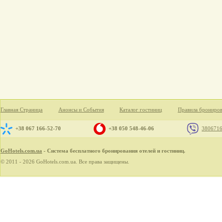
Главная Страница
Анонсы и События
Каталог гостиниц
Правила брониро
+38 067 166-52-70
+38 050 548-46-06
380671
GoHotels.com.ua
- Система бесплатного бронирования отелей и гостиниц.
© 2011 - 2026 GoHotels.com.ua. Все права защищены.