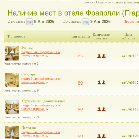
приехал в Одессу за новыми впечатле
Наличие мест в отеле Фраполли (Frapo
Дата заезда
Дата выезда
Проверить
Количество
Цена
Тип номера
Тип питания
человек
за 1 ночь
Эконом
подробная информация о
номере и ценах
BB
от UAH 15
Количество номеров: 2
Стандарт
подробная информация о
номере и ценах
RO
от UAH 17
Количество номеров: 9
Улучшенный однокомнатный
подробная информация о
номере и ценах
RO
от UAH 17
Количество номеров: 9
Полулюкс
подробная информация о
номере и ценах
RO
от UAH 20