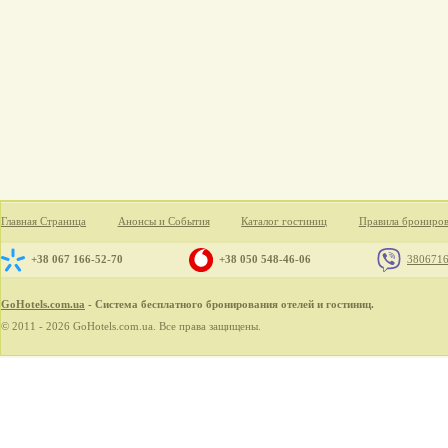
Главная Страница
Анонсы и События
Каталог гостиниц
Правила брониро
+38 067 166-52-70
+38 050 548-46-06
380671
GoHotels.com.ua
- Система бесплатного бронирования отелей и гостиниц.
© 2011 - 2026 GoHotels.com.ua. Все права защищены.