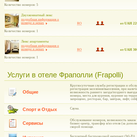
Количество номеров: 5
Двухкомнатный люкс
подробная информация о
номере и ценах
RO
от UAH 22
Количество номеров: 1
Люкс апартаменты
подробная информация о
номере и ценах
RO
от UAH 30
Количество номеров: 1
Услуги в отеле Фраполли (Frapolli)
Круглосуточная служба регистрации и обслу
регистрация заселения/выселения, при нали
Общие
возможность раннего заезда/позднего выезда
номера, места для курения, курение на терр
запрещено, ресторан, бар, завтрак, лифт, сей
Сауна.
Спорт и Отдых
Обслуживание номеров, возможность заказа з
Сервисы
бизнес-центр, трансфер в/из отеля (за допол
скорой помощи.
Бесплатный беспроводной интернет (Wi-Fi).