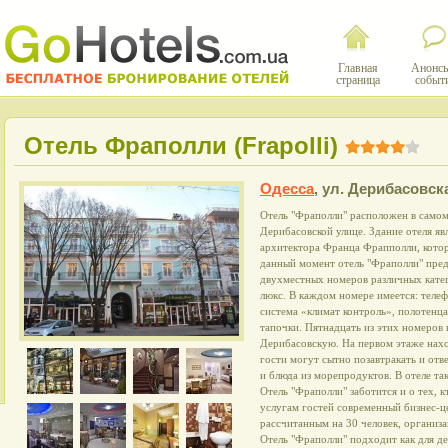
Главная
Анонсы
страница
событ
Отель Фраполли (Frapolli)
Одесса
,
ул. Дерибасовск
Отель "Фраполли" расположен в самом
Дерибасовской улице. Здание отеля яв
архитектора Франца Фрапполли, котор
данный момент отель "Фраполли" пред
двухместных номеров различных катег
люкс. В каждом номере имеется: телеф
система «климат контроль», полотенца
тапочки. Пятнадцать из этих номеров
Дерибасовскую. На первом этаже нахо
гости могут сытно позавтракать и отв
и блюда из морепродуктов. В отеле та
Отель "Фраполли" заботится и о тех, к
услугам гостей современный бизнес-ц
рассчитанным на 30 человек, организа
Отель "Фраполли" подходит как для дел