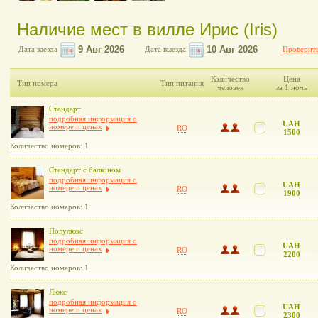
Наличие мест в вилле Ирис (Iris)
Дата заезда
Дата выезда
Проверить
Количество
Цена
Тип номера
Тип питания
человек
за 1 ночь
Стандарт
подробная информация о
UAH
номере и ценах
RO
1500
Количество номеров: 1
Стандарт с балконом
подробная информация о
UAH
номере и ценах
RO
1900
Количество номеров: 1
Полулюкс
подробная информация о
UAH
номере и ценах
RO
2200
Количество номеров: 1
Люкс
подробная информация о
UAH
номере и ценах
RO
2300