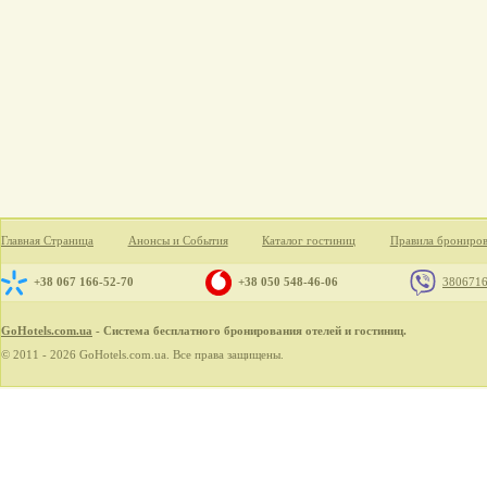
Главная Страница
Анонсы и События
Каталог гостиниц
Правила брониро
+38 067 166-52-70
+38 050 548-46-06
380671
GoHotels.com.ua
- Система бесплатного бронирования отелей и гостиниц.
© 2011 - 2026 GoHotels.com.ua. Все права защищены.