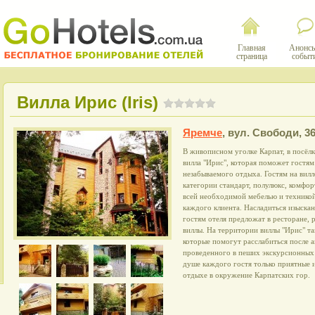
Главная
Анонсы
страница
событ
Вилла Ирис (Iris)
Яремче
,
вул. Свободи, 36
В живописном уголке Карпат, в посёл
вилла "Ирис", которая поможет гостям
незабываемого отдыха. Гостям на вилл
категории стандарт, полулюкс, комфор
всей необходимой мебелью и техникой
каждого клиента. Насладиться изыск
гостям отеля предложат в ресторане,
виллы. На территории виллы "Ирис" та
которые помогут расслабиться после а
проведенного в пеших экскурсионных 
душе каждого гостя только приятные 
отдыхе в окружение Карпатских гор.