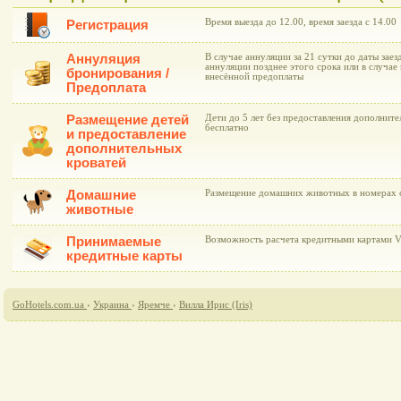
Время выезда до 12.00, время заезда с 14.00
Регистрация
Аннуляция
В случае аннуляции за 21 сутки до даты заез
аннуляции позднее этого срока или в случае 
бронирования /
внесённой предоплаты
Предоплата
Размещение детей
Дети до 5 лет без предоставления дополнит
бесплатно
и предоставление
дополнительных
кроватей
Домашние
Размещение домашних животных в номерах о
животные
Принимаемые
Возможность расчета кредитными картами Vi
кредитные карты
GoHotels.com.ua
›
Украина
›
Яремче
›
Вилла Ирис (Iris)