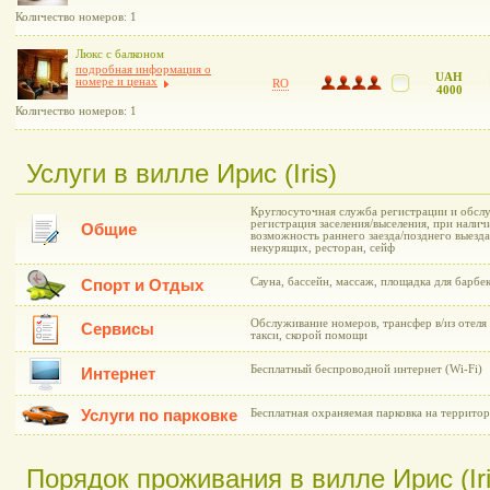
Количество номеров: 1
Люкс с балконом
подробная информация о
UAH
номере и ценах
RO
4000
Количество номеров: 1
Услуги в вилле Ирис (Iris)
Круглосуточная служба регистрации и обслу
регистрация заселения/выселения, при нали
Общие
возможность раннего заезда/позднего выезда
некурящих, ресторан, сейф
Сауна, бассейн, массаж, площадка для барбе
Спорт и Отдых
Обслуживание номеров, трансфер в/из отеля 
Сервисы
такси, скорой помощи
Бесплатный беспроводной интернет (Wi-Fi)
Интернет
Услуги по парковке
Бесплатная охраняемая парковка на территор
Порядок проживания в вилле Ирис (Iri