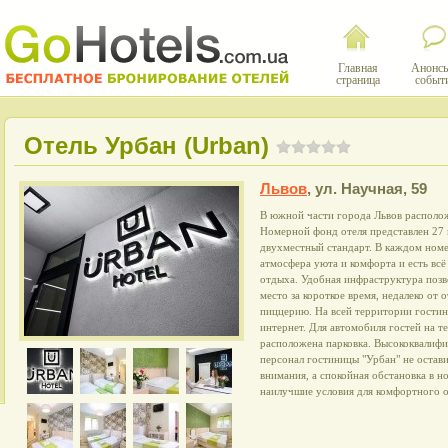
Главная
Анонсы
страница
событ
Отель Урбан (Urban)
Львов
,
ул. Научная, 59
В южной части города Львов располож
Номерной фонд отеля представлен 27
двухместный стандарт. В каждом ном
атмосфера уюта и комфорта и есть вс
отдыха. Удобная инфраструктура позв
место за короткое время, недалеко от 
пиццерию. На всей территории гости
интернет. Для автомобиля гостей на т
расположена парковка. Высококвалиф
персонал гостиницы "Урбан" не остави
внимания, а спокойная обстановка в н
наилучшие условия для комфортного 