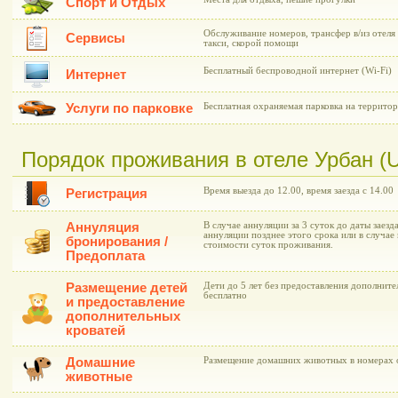
Спорт и Отдых
Обслуживание номеров, трансфер в/из отеля 
Сервисы
такси, скорой помощи
Бесплатный беспроводной интернет (Wi-Fi)
Интернет
Услуги по парковке
Бесплатная охраняемая парковка на территор
Порядок проживания в отеле Урбан (U
Время выезда до 12.00, время заезда с 14.00
Регистрация
Аннуляция
В случае аннуляции за 3 суток до даты заезд
аннуляции позднее этого срока или в случае 
бронирования /
стоимости суток проживания.
Предоплата
Размещение детей
Дети до 5 лет без предоставления дополнит
бесплатно
и предоставление
дополнительных
кроватей
Домашние
Размещение домашних животных в номерах о
животные