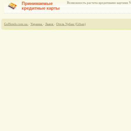
Принимаемые
Возможность расчета кредитными картами Vi
кредитные карты
GoHotels.com.ua
›
Украина
›
Львов
›
Отель Урбан (Urban)