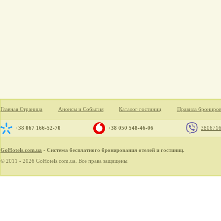
Главная Страница
Анонсы и События
Каталог гостиниц
Правила брониро
+38 067 166-52-70
+38 050 548-46-06
380671
GoHotels.com.ua
- Система бесплатного бронирования отелей и гостиниц.
© 2011 - 2026 GoHotels.com.ua. Все права защищены.