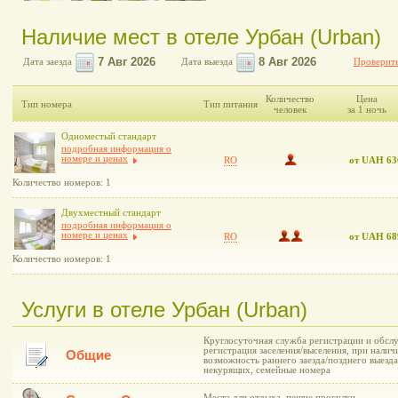
Наличие мест в отеле Урбан (Urban)
Дата заезда
Дата выезда
Проверить
Количество
Цена
Тип номера
Тип питания
человек
за 1 ночь
Одноместый стандарт
подробная информация о
номере и ценах
RO
от UAH 63
Количество номеров: 1
Двухместный стандарт
подробная информация о
номере и ценах
RO
от UAH 68
Количество номеров: 1
Услуги в отеле Урбан (Urban)
Круглосуточная служба регистрации и обслу
регистрация заселения/выселения, при нали
Общие
возможность раннего заезда/позднего выезда
некурящих, семейные номера
Места для отдыха, пешие прогулки