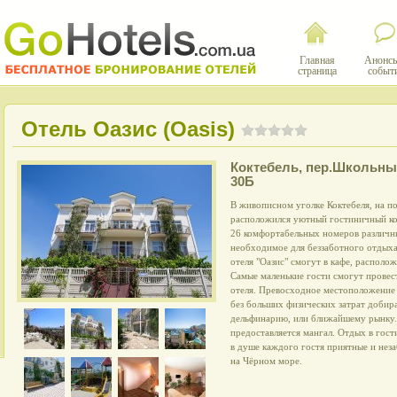
Главная
Анонсы
страница
событ
Отель Оазис (Oasis)
Коктебель
,
пер.Школьны
30Б
В живописном уголке Коктебеля, на п
расположился уютный гостиничный ком
26 комфортабельных номеров различны
необходимое для беззаботного отдыха
отеля "Оазис" смогут в кафе, распол
Самые маленькие гости смогут провес
отеля. Превосходное местоположение 
без больших физических затрат добира
дельфинарию, или ближайшему рынку.
предоставляется мангал. Отдых в гост
в душе каждого гостя приятные и нез
на Чёрном море.