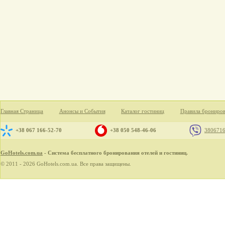
Главная Страница
Анонсы и События
Каталог гостиниц
Правила брониро
+38 067 166-52-70
+38 050 548-46-06
380671
GoHotels.com.ua
- Система бесплатного бронирования отелей и гостиниц.
© 2011 - 2026 GoHotels.com.ua. Все права защищены.