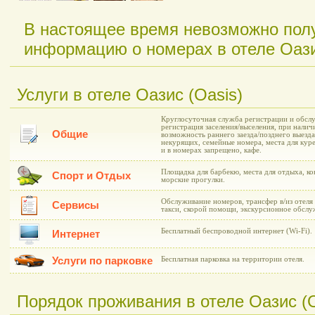
В настоящее время невозможно пол
информацию о номерах в отеле Оази
Услуги в отеле Оазис (Oasis)
Круглосуточная служба регистрации и обслу
регистрация заселения/выселения, при нали
Общие
возможность раннего заезда/позднего выезда
некурящих, семейные номера, места для куре
и в номерах запрещено, кафе.
Площадка для барбекю, места для отдыха, ко
Спорт и Отдых
морские прогулки.
Обслуживание номеров, трансфер в/из отеля 
Сервисы
такси, скорой помощи, экскурсионное обслу
Бесплатный беспроводной интернет (Wi-Fi).
Интернет
Услуги по парковке
Бесплатная парковка на территории отеля.
Порядок проживания в отеле Оазис (O