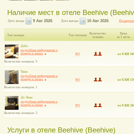
Наличие мест в отеле Beehive (Beehiv
Дата заезда
Дата выезда
Проверить
Количество
Цена
Тип номера
Тип питания
человек
за 1 ночь
Дабл
подробная информация о
номере и ценах
RO
от UAH 16
Количество номеров: 5
Твин
подробная информация о
номере и ценах
RO
от UAH 13
Количество номеров: 1
Де Люкс
подробная информация о
номере и ценах
RO
от UAH 26
Количество номеров: 5
Услуги в отеле Beehive (Beehive)