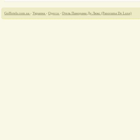
GoHotels.com.ua
›
Украина
›
Одесса
›
Отель Панорама Де Люкс (Panorama De Luxe)