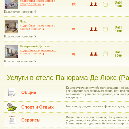
подробная информация о
UAH
номере и ценах
RO
5000
Количество номеров: 4
Люкс
подробная информация о
UAH
номере и ценах
RO
5100
Количество номеров: 5
Панорамный Де Люкс
подробная информация о
UAH
номере и ценах
RO
6000
Количество номеров: 5
Услуги в отеле Панорама Де Люкс (P
Круглосуточная служба регистрации и обслу
регистрация заселения/выселения, при нали
Общие
возможность раннего заезда/позднего выезда
некурящих
Бассейн, турецкий хамам и финская сауну, ф
Спорт и Отдых
Вызов такси, скорой помощи, обслуживание 
Сервисы
за доп. плату, свадьбы, конференции, банке
бронирование и доставка билетов в театр и 