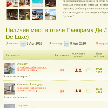
профессиональных поваров приятно у
блюдами. Роскошный интерьер, госте
персонал, удобное расположение, высо
все это ожидает отдыхающих на Черн
Де Люкс".
Наличие мест в отеле Панорама Де 
De Luxe)
Дата заезда
Дата выезда
Проверить
Количество
Цена
Тип номера
Тип питания
человек
за 1 ночь
Стандарт
подробная информация о
UAH
номере и ценах
RO
4000
Количество номеров: 5
Улучшенный стандарт
подробная информация о
UAH
номере и ценах
RO
4500
Количество номеров: 5
Полулюкс