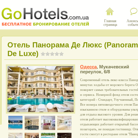
Главная
Анонсы
страница
событ
Отель Панорама Де Люкс (Panoram
De Luxe)
Одесса
,
Мукачевский
переулок, 6/8
Современный отель люкс-класса Панор
минутах ходьбы от морского берега О
покоряет самых требовательных гост
и сервиса. Номерной фонд отеля сост
категорий - Стандарт, Улучшенный, П
Все номера пятизвездочного отеля П
изысканном стиле и оборудованы ульт
для отдыха высокого уровня. Для реш
отеля работает высококвалифицирован
отдыхающих работает открытый бассе
позагорать, не покидая гостиницу. О
гости смогут в ресторане отеля "Пано