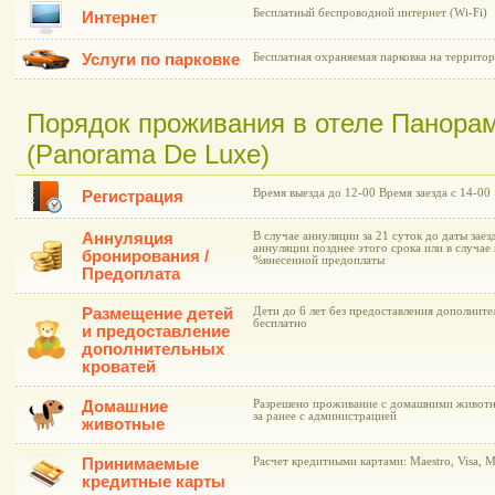
Бесплатный беспроводной интернет (Wi-Fi)
Интернет
Услуги по парковке
Бесплатная охраняемая парковка на территор
Порядок проживания в отеле Панора
(Panorama De Luxe)
Время выезда до 12-00 Время заезда с 14-00
Регистрация
Аннуляция
В случае аннуляции за 21 суток до даты заез
аннуляции позднее этого срока или в случае 
бронирования /
%внесенной предоплаты
Предоплата
Размещение детей
Дети до 6 лет без предоставления дополнит
бесплатно
и предоставление
дополнительных
кроватей
Домашние
Разрешено проживание с домашними животны
за ранее с администрацией
животные
Принимаемые
Расчет кредитными картами: Maestro, Visa, Ma
кредитные карты