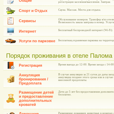
Общие
регистрация заселения/выселения. Завтрак
Сауна. Массаж. Места для отдыха.
Спорт и Отдых
Обслуживание номеров. Трансфер в/из отеля
Сервисы
Возможность заказа завтрака в номер. Услуг
Бесплатный беспроводной интернет (Wi-Fi).
Интернет
Услуги по парковке
Бесплатная,охраняемая парковка на территор
Порядок проживания в отеле Палома 
Время выезда до 12-00. Время заезда с 14-00
Регистрация
Аннуляция
В случае аннуляции за 21 суток до даты заез
аннуляции позднее этого срока или в случае 
бронирования /
внесенной предоплаты.
Предоплата
Размещение детей
Дети до 5 лет без предоставления дополнит
бесплатно.
и предоставление
дополнительных
кроватей
Домашние
Размещение домашних животных в номерах о