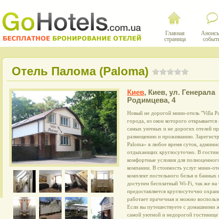
Главная
Анонсы
страница
событ
Отель Палома (Paloma)
Киев
,
Киев, ул. Генерала
Родимцева, 4
Новый не дорогой мини-отель "Villa P
города, из окон которого открывается
самых уютных и не дорогих отелей пр
размещению и проживанию. Зарегистрир
Paloma» в любое время суток, админис
отдыхающих круглосуточно. В гостини
комфортные условия для полноценног
компании. В стоимость услуг мини-оте
комплект постельного белья и банных
доступен бесплатный Wi-Fi, так же н
предоставляется круглосуточно охраня
работает прачечная и можно воспольз
Если вы путешествуете с домашними 
самой уютной и недорогой гостинице 