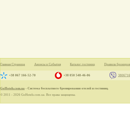
Главная Страница
Анонсы и События
Каталог гостиниц
Правила брониро
+38 067 166-52-70
+38 050 548-46-06
380671
GoHotels.com.ua
- Система бесплатного бронирования отелей и гостиниц.
© 2011 - 2026 GoHotels.com.ua. Все права защищены.