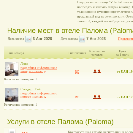
Недорогая гостиница ''Villa Paloma» 
пообедать и заказать завтрак в номер.
традиционно функционирует летняя пл
прекрасный вид на зеленую зону. Отель
теплотой, каждый гость будет окруже
Наличие мест в отеле Палома (Palom
Дата заезда
Дата выезда
Проверить
Количество
Цена
Тип номера
Тип питания
человек
за 1 ночь
Люкс
подробная информация о
номере и ценах
RO
от UAH 19
Количество номеров: 1
Стандарт Twin
подробная информация о
номере и ценах
RO
от UAH 17
Количество номеров: 1
Услуги в отеле Палома (Paloma)
Круглосуточная служба регистрации и обслу