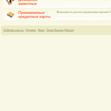
животные
Принимаемые
Возможность расчета кредитными картами Vis
кредитные карты
GoHotels.com.ua
›
Украина
›
Киев
›
Отель Палома (Paloma)