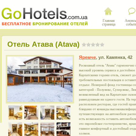
Главная
Анонсы
страница
событ
Отель Атава (Atava)
Яремче
,
ул. Камянка, 42
Роскошный отель "Атава" гармонично 
высокий уровень сервиса и достойно
Карпатскими горами отель, сможет до
требовательных постояльцев и остави
отдыхе. Номерной фонд гостиницы со
категорий - Полулюкс, Суперлюкс, Лю
великолепный вид на Карпатские склон
равнодушным ни одного гостя. На тер
расположен ресторан, где гостей при
блюдами от команды высококвалифици
путешествующих на автомобиле распол
есть возможность оставить автомобиль
это европейское гостеприимство, ярки
главное комфортный и достойный отд
холмов.