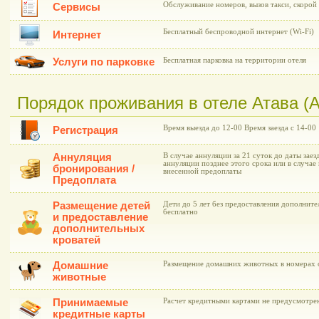
Обслуживание номеров, вызов такси, скоро
Сервисы
Бесплатный беспроводной интернет (Wi-Fi)
Интернет
Услуги по парковке
Бесплатная парковка на территории отеля
Порядок проживания в отеле Атава (A
Время выезда до 12-00 Время заезда с 14-00
Регистрация
Аннуляция
В случае аннуляции за 21 суток до даты заез
аннуляции позднее этого срока или в случае 
бронирования /
внесенной предоплаты
Предоплата
Размещение детей
Дети до 5 лет без предоставления дополнит
бесплатно
и предоставление
дополнительных
кроватей
Домашние
Размещение домашних животных в номерах о
животные
Принимаемые
Расчет кредитными картами не предусмотре
кредитные карты