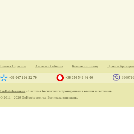
Главная Страница
Анонсы и События
Каталог гостиниц
Правила брониро
+38 067 166-52-70
+38 050 548-46-06
380671
GoHotels.com.ua
- Система бесплатного бронирования отелей и гостиниц.
© 2011 - 2026 GoHotels.com.ua. Все права защищены.