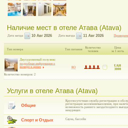
Наличие мест в отеле Атава (Atava)
Дата заезда
Дата выезда
Проверить
Количество
Цена
Тип номера
Тип питания
человек
за 1 ночь
Двухуровневый полулюкс
подробная информация о
UAH
номере и ценах
RO
3000
Количество номеров: 2
Услуги в отеле Атава (Atava)
Круглосуточная служба регистрации и обслу
регистрация заселения/выселения, при нали
Общие
возможность раннего заезда/позднего выезда
некурящих
Сауна, бассейн
Спорт и Отдых