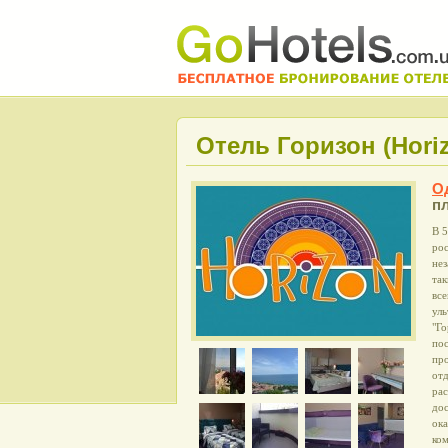
Отель Горизон (Horiz
О
пл
В 
рос
нез
та
вс
уль
"Го
пос
про
от
ра
дос
ока
ко