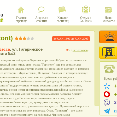
Главная
Анонсы и
Каталог
Отдых с
Наши
страница
события
гостиниц
GoHotels
контакты
ont)
от UAH
1500
до UAH
2000
десса
,
ул. Гагаринское
0
/5
(
нет отзывов
)
ато 5а/2
5 минутах от побережья Черного моря южной Одессы расположился
кошный мини-отель евро-класса "Горизонт", где все создано для
абываемого отдыха гостей. Номерной фонд отеля состоит из номеров
ких категорий - Двухместный, Полулюкс. Каждый из номеров оснащен
ем незаменимым для полноценного пребывания на отдыхе -
Время раб
трасовременной мебелью и техникой для для достойного отдыха. Отель
ризонт" подарит самые лучшие воспоминания об отдыхе гостям,
кольку с окон номеров открывается великолепный вид на морские
сторы. Для автомобиля гостей предусмотрена парковка. Оценят
дыхающие и удобное месторасположение, поскольку рядом
3
сположены бизнес-центры, культурные и исторические
топримечательности, развлекательные центры. Приветливый персонал
g
жет свою помощь во всех вопросах. Отель "Горизонт" - это оазис
мфорта и гостеприимности на побережье Черного моря.