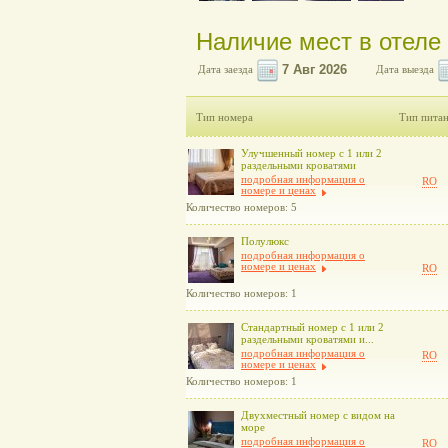
Наличие мест в отеле 
Дата заезда
Дата выезда
Тип номера
Тип пита
Улучшенный номер с 1 или 2
раздельными кроватями
подробная информация о
RO
номере и ценах
Количество номеров: 5
Полулюкс
подробная информация о
номере и ценах
RO
Количество номеров: 1
Стандартный номер с 1 или 2
раздельными кроватями и...
подробная информация о
RO
номере и ценах
Количество номеров: 1
Двухместный номер с видом на
море
подробная информация о
RO