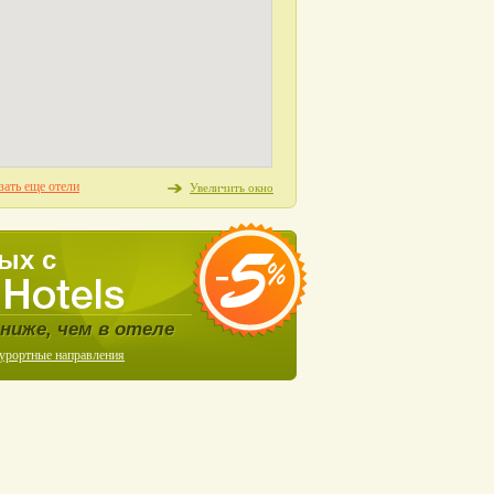
зать еще отели
Увеличить окно
ых с
ниже, чем в отеле
курортные направления