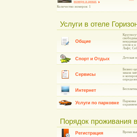
номере и ценах
Количество номеров: 1
Услуги в отеле Горизон
Круглосу
свободны
Общие
некурящи
отеля и в
Лифт; Се
Детская 
Спорт и Отдых
Бизнес-це
заказа за
Сервисы
и копиров
определе
Бесплатн
Интернет
Парковка
Услуги по парковке
охраняем
Порядок проживания в 
Время вые
Регистрация