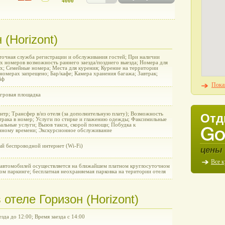
4000
 (Horizont)
точная служба регистрации и обслуживания гостей; При наличии
х номеров возможность раннего заезда/позднего выезда; Номера для
х; Семейные номера; Места для курения; Курение на территории
 номерах запрещено; Бар/кафе; Камера хранения багажа; Завтрак;
йф
Пока
игровая площадка
нтр; Трансфер в/из отеля (за дополнительную плату); Возможность
Отд
втрака в номер; Услуги по стирке и глажению одежды; Факсимильные
альные услуги; Вызов такси, скорой помощи; Побудка к
нному времени; Экскурсионное обслуживание
ый беспроводной интернет (Wi-Fi)
цены 
Все 
 автомобилей осуществляется на ближайшем платном круглосуточном
ом паркинге; бесплатная неохраняемая парковка на територии отеля
отеле Горизон (Horizont)
зда до 12:00; Время заезда с 14:00