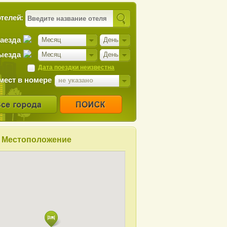
телей:
заезда
Месяц
День
ыезда
Месяц
День
Дата поездки неизвестна
мест в номере
не указано
Местоположение