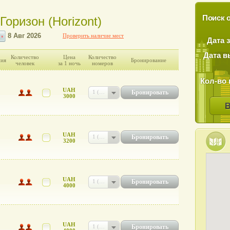
Поиск о
Горизон (Horizont)
Проверить наличие мест
Дата 
Дата в
Количество
Цена
Количество
ния
Бронирование
человек
за 1 ночь
номеров
Кол-во 
UAH
Бронировать
1 (UAH 3000)
3000
UAH
Бронировать
1 (UAH 3200)
3200
UAH
Бронировать
1 (UAH 4000)
4000
UAH
Бронировать
1 (UAH 4000)