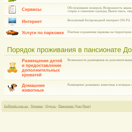
Обслуживание номеров; Возможность заказа 
Сервисы
стирке и глажению одежды; Вызов такси, ск
Бесплатный беспроводной интернет (Wi-Fi)
Интернет
Услуги по парковке
Платная охраняемая парковка на территории
Порядок проживания в пансионате Д
Размещение детей
Возможность размещения на дополнительных
и предоставление
дополнительных
кроватей
Домашние
Размещение домашних животных в номерах о
животные
GoHotels.com.ua
›
Украина
›
Одесса
›
Пансионат Дом (Dom)