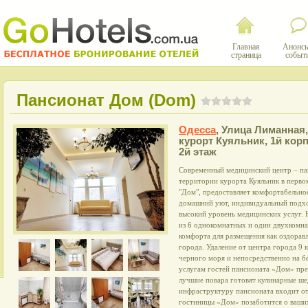
Главная
Анонсы
страница
событ
Пансионат Дом (Dom)
Одесса
,
Улица Лиманная,
курорт Куяльник, 1й корп
2й этаж
Современный медицинский центр – па
территории курорта Куяльник в перво
"Дом", предоставляет комфортабельное
домашний уют, индивидуальный подход
высокий уровень медицинских услуг.
из 6 однокомнатных и один двухкомн
комфорта для размещения как оздорав
города. Удаление от центра города 9 
черного моря и непосредственно на б
услугам гостей пансионата «Дом» пре
лучшие повара готовят кулинарные ше
инфраструктуру пансионата входит о
гостиницы «Дом» позаботится о ваших