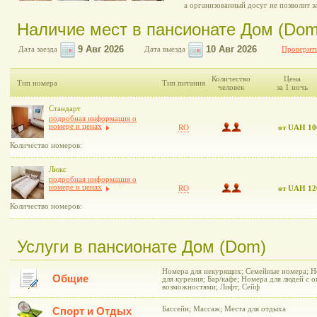
а организованный досуг не позволит з
Наличие мест в пансионате Дом (Dom
Дата заезда
Дата выезда
Проверить
Количество
Цена
Тип номера
Тип питания
человек
за 1 ночь
Стандарт
подробная информация о
номере и ценах
RO
от UAH 10
Количество номеров:
Люкс
подробная информация о
номере и ценах
RO
от UAH 12
Количество номеров:
Услуги в пансионате Дом (Dom)
Номера для некурящих; Семейные номера; Н
Общие
для курения; Бар/кафе; Номера для людей с
возможностями; Лифт; Сейф
Бассейн; Массаж; Места для отдыха
Спорт и Отдых