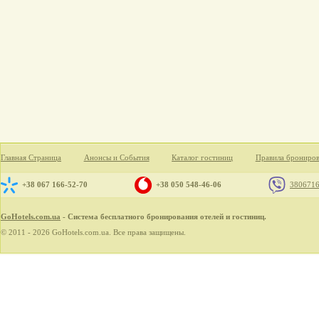
Главная Страница
Анонсы и События
Каталог гостиниц
Правила брониро
+38 067 166-52-70
+38 050 548-46-06
380671
GoHotels.com.ua
- Система бесплатного бронирования отелей и гостиниц.
© 2011 - 2026 GoHotels.com.ua. Все права защищены.