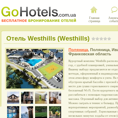
Главная
Анонсы
страница
событ
Отель Westhills (Westhills)
Поляница
,
Поляница, Ив
Франковская область
Курортный комплекс Westhills распол
гор, с удобной планировкой, уникаль
Вашему выбору предлагаются не отдел
коттедж, оформленный в индивидуальн
этом атмосферу комфорта и уюта. На т
обустроен крытый бассейн с пресной 
место для сушки горнолыжного снаряж
бесплатный Wi-Fi. Гости курортного ко
расслабиться с помощью гидромассажн
массажа. Огромный выбор для активно
Можно сыграть в теннис и бильярд. 
корпоративных мероприятий, разнооб
спортивных собраний . Горнолыжные 
нескольких минутах ходьбы от отеля (