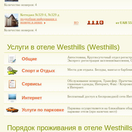
Количество номеров: 4
Коттеджи №329 б, №329 д
подробная информация о
номере и ценах
RO
от UAH 55
Количество номеров: 4
Услуги в отеле Westhills (Westhills)
Автостоянка, Круглосуточный отдел регистр
Общие
Экспресс регистрация заселения/выселения, 
Места для отдыха. Беседка, мангал и барбек
Спорт и Отдых
Обслуживание номеров, Трансфер. Прачечна
Сервисы
глаженью одежды, Интернет, Факс / Ксероко
в Интернет.
Бесплатный доступ к беспроводной сети Инт
Интернет
Парковка осуществляется на ближайшем общ
Услуги по парковке
парковке отеля (при наличии мест)
Порядок проживания в отеле Westhills 