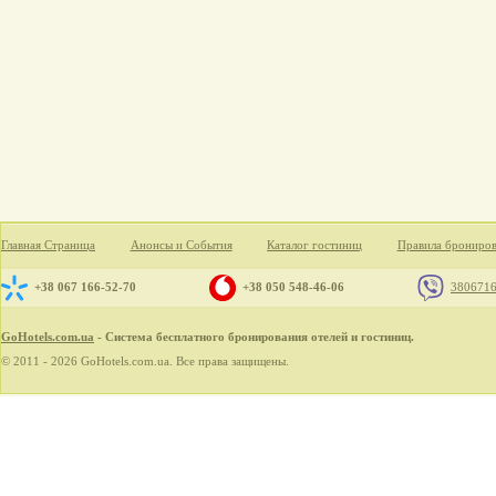
Главная Страница
Анонсы и События
Каталог гостиниц
Правила брониро
+38 067 166-52-70
+38 050 548-46-06
380671
GoHotels.com.ua
- Система бесплатного бронирования отелей и гостиниц.
© 2011 - 2026 GoHotels.com.ua. Все права защищены.