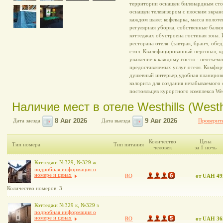
территории оснащен биллиардным сто
оснащен телевизором с плоским экран
каждом шале: кофеварка, масса полотен
регулярная уборка, собственные балкон
коттеджах обустроена гостиная зона. 
ресторана отеля: (завтрак, бранч, обе
стол. Квалифицированный персонал, к
уважение к каждому гостю - неотъемл
предоставляемых услуг отеля. Комфор
душевный интерьер,удобная планиров
колорита для создания незабываемого 
постояльцев курортного комплекса West
Наличие мест в отеле Westhills (Westhi
Дата заезда
Дата выезда
Проверить
Количество
Цена
Тип номера
Тип питания
человек
за 1 ночь
Коттеджи №329, №329 ж
подробная информация о
номере и ценах
RO
от UAH 49
Количество номеров: 3
Коттеджи №329 к, №329 з
подробная информация о
номере и ценах
RO
от UAH 36