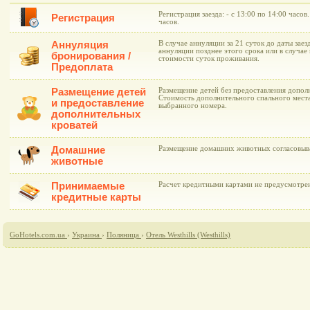
Регистрация заезда: - с 13:00 по 14:00 часов
Регистрация
часов.
Аннуляция
В случае аннуляции за 21 суток до даты заез
аннуляции позднее этого срока или в случае 
бронирования /
стоимости суток проживания.
Предоплата
Размещение детей
Размещение детей без предоставления дополн
Стоимость дополнительного спального места
и предоставление
выбранного номера.
дополнительных
кроватей
Домашние
Размещение домашних животных согласовыва
животные
Принимаемые
Расчет кредитными картами не предусмотре
кредитные карты
GoHotels.com.ua
›
Украина
›
Поляница
›
Отель Westhills (Westhills)