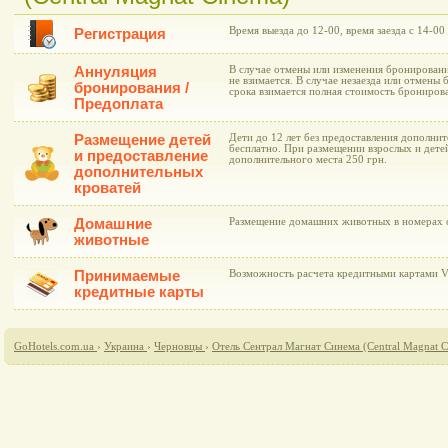
Время выезда до 12-00, время заезда с 14-00
Регистрация
Аннуляция
В случае отмены или изменения бронирования
не взимается. В случае незаезда или отмены
бронирования /
срока взимается полная стоимость брониров
Предоплата
Размещение детей
Дети до 12 лет без предоставления дополни
бесплатно. При размещении взрослых и дете
и предоставление
дополнительного места 250 грн.
дополнительных
кроватей
Домашние
Размещение домашних животных в номерах о
животные
Принимаемые
Возможность расчета кредитными картами Vi
кредитные карты
GoHotels.com.ua
›
Украина
›
Черновцы
›
Отель Сентрал Магнат Синема (Central Magnat 