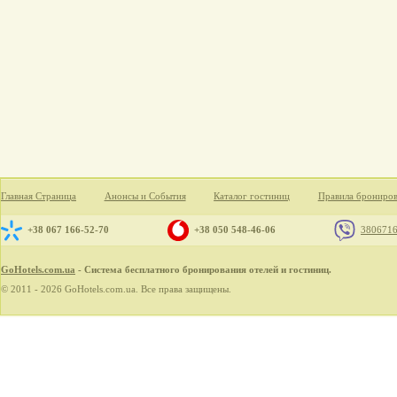
Главная Страница
Анонсы и События
Каталог гостиниц
Правила брониро
+38 067 166-52-70
+38 050 548-46-06
380671
GoHotels.com.ua
- Система бесплатного бронирования отелей и гостиниц.
© 2011 - 2026 GoHotels.com.ua. Все права защищены.