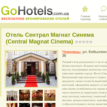
Главная
Анонсы
страница
событ
Отель Сентрал Магнат Синема
(Central Magnat Cinema)
Черновцы
,
ул. Кобылянс
36
Уютный отель расположен в 1 км от це
вблизи аэропорта. Большие просторны
вкусом, подчеркивают величество оте
известные памятки города: Костел Се
Центральный парк культуры и отдыха.
предлагает своим гостям большой вы
категорий, оформление каждого из кот
окна можно полюбоваться на горные 
своих клиентов на территории отеля 
залы, ресторан, кинотеатр, теннисный
массажа, аренды транспорта, трансфе
стойка регистрации и всегда приветл