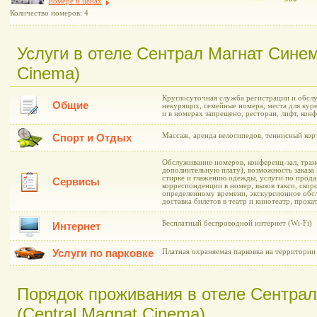
номере и ценах
Количество номеров: 4
Услуги в отеле Сентрал Магнат Синем
Cinema)
Круглосуточная служба регистрации и обслу
Общие
некурящих, семейные номера, места для куре
и в номерах запрещено, ресторан, лифт, конф
Массаж, аренда велосипедов, теннисный кор
Спорт и Отдых
Обслуживание номеров, конференц-зал, транс
дополнительную плату), возможность заказа 
стирке и глажению одежды, услуги по прода
Сервисы
корреспонденции в номер, вызов такси, скор
определенному времени, экскурсионное обс
доставка билетов в театр и кинотеатр, прока
Бесплатный беспроводной интернет (Wi-Fi)
Интернет
Услуги по парковке
Платная охраняемая парковка на территории
Порядок проживания в отеле Сентра
(Central Magnat Cinema)