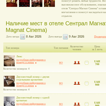
помогут решить любые трудности. Ве
высококлассное обслуживание, изыска
отеля "Сентрал Магнат Синема" оставя
впечатления и помогут насладиться 
отдыхом.
Наличие мест в отеле Сентрал Магнат
Magnat Cinema)
Дата заезда
Дата выезда
Проверить
Количество
Цена
Тип номера
Тип питания
человек
за 1 ночь
Люкс
подробная информация о
UAH
номере и ценах
RO
700
Количество номеров: 4
Двухместный номер с двумя
отдельными кроватями
UAH
подробная информация о
RO
900
номере и ценах
Количество номеров: 4
Двухместный номер с одной
кроватью
UAH
подробная информация о
RO
900