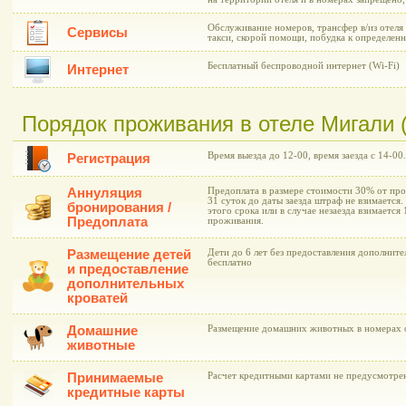
Обслуживание номеров, трансфер в/из отеля 
Сервисы
такси, скорой помощи, побудка к определен
Бесплатный беспроводной интернет (Wi-Fi)
Интернет
Порядок проживания в отеле Мигали (
Время выезда до 12-00, время заезда с 14-00.
Регистрация
Аннуляция
Предоплата в размере стоимости 30% от про
31 суток до даты заезда штраф не взимается.
бронирования /
этого срока или в случае незаезда взимается
Предоплата
проживания.
Размещение детей
Дети до 6 лет без предоставления дополнит
бесплатно
и предоставление
дополнительных
кроватей
Домашние
Размещение домашних животных в номерах о
животные
Принимаемые
Расчет кредитными картами не предусмотре
кредитные карты