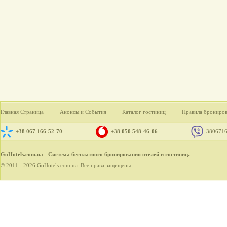
Главная Страница
Анонсы и События
Каталог гостиниц
Правила брониро
+38 067 166-52-70
+38 050 548-46-06
380671
GoHotels.com.ua
- Система бесплатного бронирования отелей и гостиниц.
© 2011 - 2026 GoHotels.com.ua. Все права защищены.