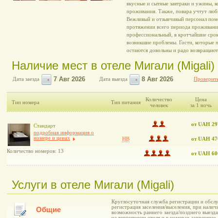
вкусные и сытные завтраки и ужины, к
проживания. Также, повара учтут люб
Вежливый и отзывчивый персонал пом
протяжении всего периода проживани
профессиональный, в кротчайшие срок
возникшие проблемы. Гости, которые 
остаются довольны и радо возвращаютс
Наличие мест в отеле Мигали (Migali)
Дата заезда
Дата выезда
Проверить
Количество
Цена
Тип номера
Тип питания
человек
за 1 ночь
от UAH 29
Стандарт
подробная информация о
номере и ценах
HB
от UAH 47
Количество номеров: 13
от UAH 60
Услуги в отеле Мигали (Migali)
Круглосуточная служба регистрации и обслу
регистрация заселения/выселения, при нали
Общие
возможность раннего заезда/позднего выезда
на территории отеля и в номерах запрещено,