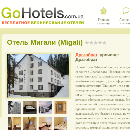
Главная
Анонсы
страница
событ
Отель Мигали (Migali)
Драгобрат
,
урочище
Драгобрат
Новый отель "Мигали" открыл свои дв
среди гор Драгобрата. Просторное пя
стиле "финских" домиков радо принять
незабываемый отдых. Для комфортног
номера категории "Стандарт", где в 
находиться от двух до четырех челове
50 м от горнолыжного подъемника "Др
которые обожают активный отдых. В т
услугам гостей предоставляется комна
проживающих. Рядом с отелем есть п
ведь каждый, кто бывает в горах, не 
вершине или спуститься вниз, ощутив 
дополнительную плату также осуществ
ресторан, который расположен в отеле