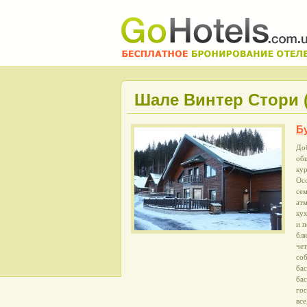
Шале Винтер Стори (
Б
До
об
кур
Осо
сем
ат
ку
и 
блю
чет
соб
бас
бас
гос
все