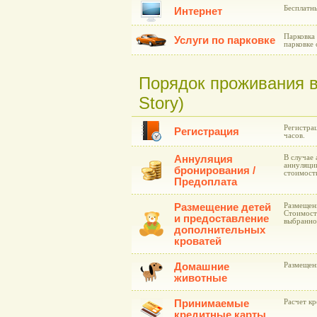
Бесплатн
Интернет
Парковка
Услуги по парковке
парковке 
Порядок проживания в
Story)
Регистрац
Регистрация
часов.
Аннуляция
В случае 
аннуляции
бронирования /
стоимост
Предоплата
Размещение детей
Размещени
Стоимост
и предоставление
выбранно
дополнительных
кроватей
Домашние
Размещен
животные
Принимаемые
Расчет к
кредитные карты