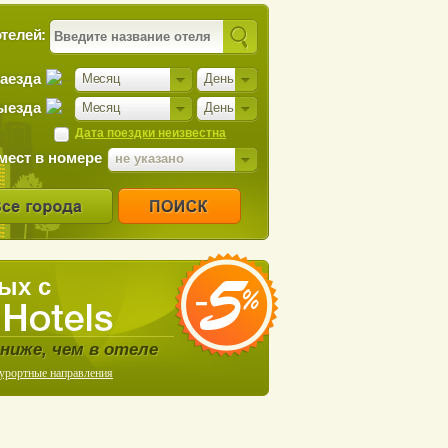
телей:
заезда
Месяц
День
ыезда
Месяц
День
Дата поездки неизвестна
мест в номере
не указано
ых с
ниже, чем в отеле
курортные направления