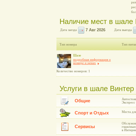
раз
рес
бо
Наличие мест в шале В
Дата заезда
Дата выезда
Тип номера
Тип пита
Шале
подробная информация о
номере и ценах
Количество номеров: 1
Услуги в шале Винтер 
Автостоя
Общие
Экспресс 
Места для
Спорт и Отдых
Обслужив
Сервисы
глаженью
в Интерне