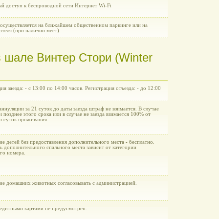
ый доступ к беспроводной сети Интернет Wi-Fi
 осуществляется на ближайшем общественном паркинге или на
отеля (при наличии мест)
 шале Винтер Стори (Winter
ия заезда: - с 13:00 по 14:00 часов. Регистрация отъезда: - до 12:00
аннуляции за 21 суток до даты заезда штраф не взимается. В случае
 позднее этого срока или в случае не заезда взимается 100% от
и суток проживания.
е детей без предоставления дополнительного места - бесплатно.
ь дополнительного спального места зависит от категории
го номера.
ие домашних животных согласовывать с администрацией.
редитными картами не предусмотрен.