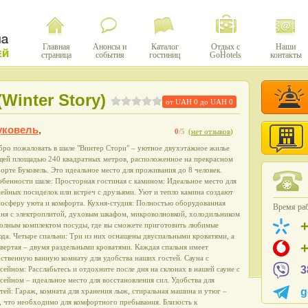
Главная
Анонсы и
Каталог
Отдых с
Наши
страница
события
гостиниц
GoHotels
контакты
Winter Story)
от UAH
0
до UAH
0
уковель
,
0
/5
(
нет отзывов
)
бро пожаловать в шале "Винтер Стори" – уютное двухэтажное жилье
щей площадью 240 квадратных метров, расположенное на прекрасном
орте Буковель. Это идеальное место для проживания до 8 человек.
бенности шале: Просторная гостиная с камином: Идеальное место для
ейных посиделок или встреч с друзьями. Уют и тепло камина создают
мосферу уюта и комфорта. Кухня-студия: Полностью оборудованная
Время раб
хня с электроплитой, духовым шкафом, микроволновкой, холодильником
полным комплектом посуды, где вы сможете приготовить любимые
да. Четыре спальни: Три из них оснащены двуспальными кроватями, а
вертая – двумя раздельными кроватями. Каждая спальня имеет
ственную ванную комнату для удобства наших гостей. Сауна с
3
сейном: Расслабьтесь и отдохните после дня на склонах в нашей сауне с
сейном – идеальное место для восстановления сил. Удобства для
g
тей: Гараж, комната для хранения лыж, стиральная машина и утюг –
, что необходимо для комфортного пребывания. Близость к