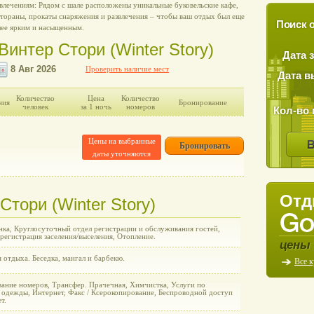
влечениям: Рядом с шале расположены уникальные буковельские кафе,
тораны, прокаты снаряжения и развлечения – чтобы ваш отдых был еще
Поиск о
лее ярким и насыщенным.
интер Стори (Winter Story)
Дата 
Проверить наличие мест
Дата в
Количество
Цена
Количество
ния
Бронирование
человек
за 1 ночь
номеров
Кол-во 
Цены на выбранные
Бронировать
даты уточняются
Отд
Стори (Winter Story)
нка, Круглосуточный отдел регистрации и обслуживания гостей,
регистрация заселения/выселения, Отопление.
цены 
 отдыха. Беседка, мангал и барбекю.
Все 
ание номеров, Трансфер. Прачечная, Химчистка, Услуги по
 одежды, Интернет, Факс / Ксерокопирование, Беспроводной доступ
т.