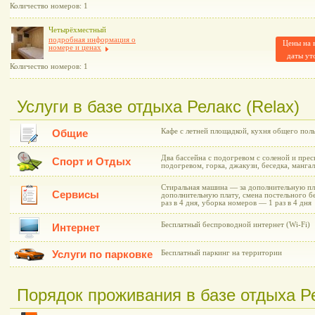
Количество номеров: 1
Четырёхместный
подробная информация о
Цены на 
номере и ценах
даты ут
Количество номеров: 1
Услуги в базе отдыха Релакс (Relax)
Кафе с летней площадкой, кухня общего пол
Общие
Два бассейна с подогревом с соленой и прес
Спорт и Отдых
подогревом, горка, джакузи, беседка, мангал
Стиральная машина — за дополнительную пла
Сервисы
дополнительную плату, смена постельного бе
раз в 4 дня, уборка номеров — 1 раз в 4 дня
Бесплатный беспроводной интернет (Wi-Fi)
Интернет
Услуги по парковке
Бесплатный паркинг на территории
Порядок проживания в базе отдыха Ре