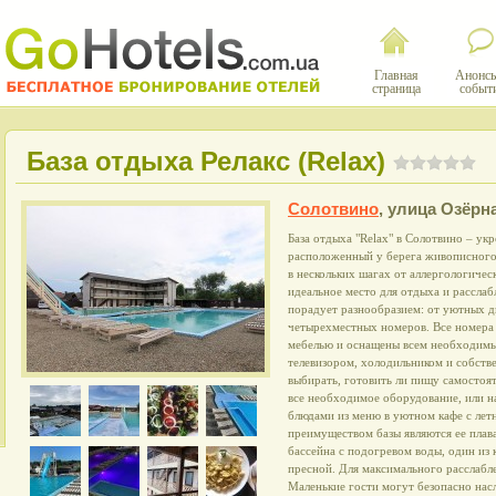
Главная
Анонсы
страница
событ
База отдыха Релакс (Relax)
Солотвино
,
улица Озёрн
База отдыха "Relax" в Солотвино – ук
расположенный у берега живописного 
в нескольких шагах от аллергологичес
идеальное место для отдыха и расслаб
порадует разнообразием: от уютных 
четырехместных номеров. Все номера
мебелью и оснащены всем необходимы
телевизором, холодильником и собств
выбирать, готовить ли пищу самостоят
все необходимое оборудование, или н
блюдами из меню в уютном кафе с ле
преимуществом базы являются ее плав
бассейна с подогревом воды, один из 
пресной. Для максимального расслабле
Маленькие гости могут безопасно нас