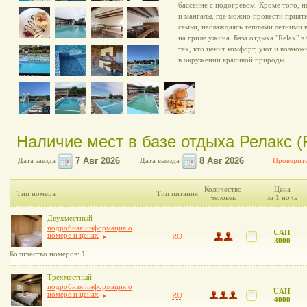
бассейне с подогревом. Кроме того, 
и мангалы, где можно провести прият
семьи, наслаждаясь теплыми летними 
на гриле ужина. База отдыха "Relax" в
тех, кто ценит комфорт, уют и возмож
в окружении красивой природы.
Наличие мест в базе отдыха Релакс (
Дата заезда
Дата выезда
Проверить
Количество
Цена
Тип номера
Тип питания
человек
за 1 ночь
Двухместный
подробная информация о
UAH
номере и ценах
RO
3000
Количество номеров: 1
Трёхместный
подробная информация о
UAH
номере и ценах
RO
4000