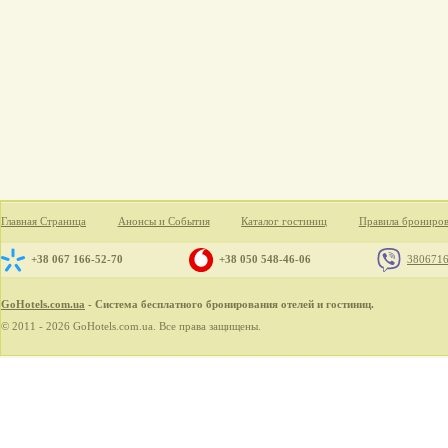
Главная Страница
Анонсы и События
Каталог гостиниц
Правила брониро
+38 067 166-52-70
+38 050 548-46-06
380671
GoHotels.com.ua
- Система бесплатного бронирования отелей и гостиниц.
© 2011 - 2026 GoHotels.com.ua. Все права защищены.