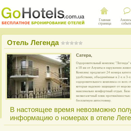
Главная
Анонсы
страница
событ
Отель Легенда
Сатера
,
Оздоровительный комплекс "Легенда"
в 18 км от Алушты в окружении живо
Комплекс предлагает 24 номера катего
удобствами, объединённые в 2-х и 3-
оздоровительного комплекса со всех с
которые надежно защищают от морско
максимально комфортный отдых. База
мелкогалечный пляж протяжённостью п
бесплатную автостоянку.
В настоящее время невозможно пол
информацию о номерах в отеле Лег