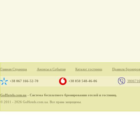
Главная Страница
Анонсы и События
Каталог гостиниц
Правила брониро
+38 067 166-52-70
+38 050 548-46-06
380671
GoHotels.com.ua
- Система бесплатного бронирования отелей и гостиниц.
© 2011 - 2026 GoHotels.com.ua. Все права защищены.