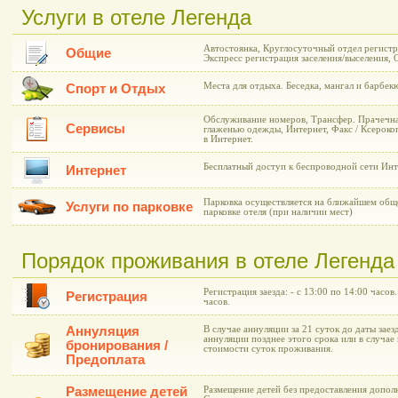
Услуги в отеле Легенда
Автостоянка, Круглосуточный отдел регистр
Общие
Экспресс регистрация заселения/выселения, 
Места для отдыха. Беседка, мангал и барбек
Спорт и Отдых
Обслуживание номеров, Трансфер. Прачечна
Сервисы
глаженью одежды, Интернет, Факс / Ксероко
в Интернет.
Бесплатный доступ к беспроводной сети Инт
Интернет
Парковка осуществляется на ближайшем общ
Услуги по парковке
парковке отеля (при наличии мест)
Порядок проживания в отеле Легенда
Регистрация заезда: - с 13:00 по 14:00 часов
Регистрация
часов.
Аннуляция
В случае аннуляции за 21 суток до даты заез
аннуляции позднее этого срока или в случае 
бронирования /
стоимости суток проживания.
Предоплата
Размещение детей
Размещение детей без предоставления дополн