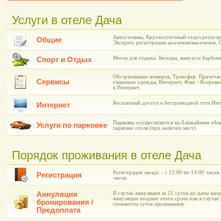
Услуги в отеле Дача
Автостоянка, Круглосуточный отдел регистр
Общие
Экспресс регистрация заселения/выселения, 
Места для отдыха. Беседка, мангал и барбек
Спорт и Отдых
Обслуживание номеров, Трансфер. Прачечна
Сервисы
глаженью одежды, Интернет, Факс / Ксероко
в Интернет.
Бесплатный доступ к беспроводной сети Инт
Интернет
Парковка осуществляется на ближайшем общ
Услуги по парковке
парковке отеля (при наличии мест)
Порядок проживания в отеле Дача
Регистрация заезда: - с 13:00 по 14:00 часов
Регистрация
часов.
Аннуляция
В случае аннуляции за 21 суток до даты заез
аннуляции позднее этого срока или в случае 
бронирования /
стоимости суток проживания.
Предоплата