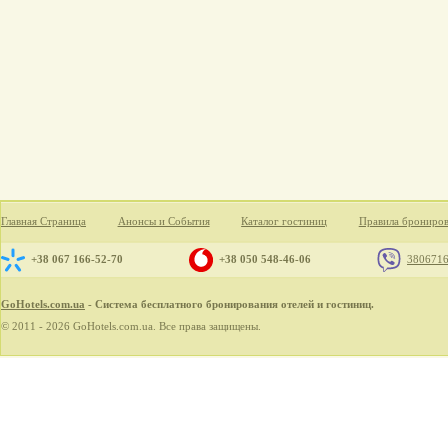
Главная Страница
Анонсы и События
Каталог гостиниц
Правила брониро
+38 067 166-52-70
+38 050 548-46-06
380671
GoHotels.com.ua
- Система бесплатного бронирования отелей и гостиниц.
© 2011 - 2026 GoHotels.com.ua. Все права защищены.