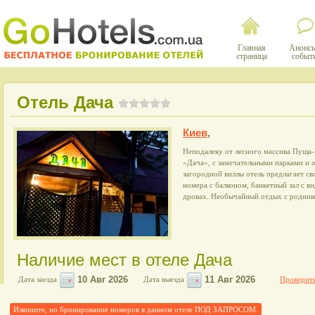
Главная
Анонсы
страница
событ
Отель Дача
Киев
,
Неподалеку от лесного массива Пуща
«Дача», с замечательными парками и 
загородной виллы отель предлагает с
номера с балконом, банкетный зал с в
дровах. Необычайный отдых с родник
Наличие мест в отеле Дача
Дата заезда
Дата выезда
Проверить
Извините, но бронирование номеров в данном отеле ПОД ЗАПРОСОМ.