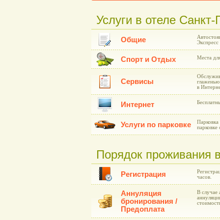
Услуги в отеле Санкт-
Автостоя
Общие
Экспресс 
Места для
Спорт и Отдых
Обслужив
Сервисы
глаженью
в Интерне
Бесплатн
Интернет
Парковка
Услуги по парковке
парковке 
Порядок проживания в
Регистрац
Регистрация
часов.
Аннуляция
В случае 
аннуляции
бронирования /
стоимост
Предоплата