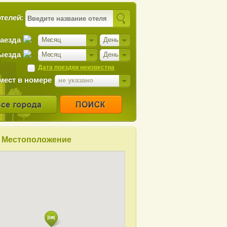
телей:
заезда
Месяц
День
ыезда
Месяц
День
Дата поездки неизвестна
мест в номере
не указано
Местоположение