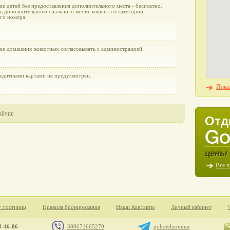
е детей без предоставления дополнительного места - бесплатно.
ь дополнительного спального места зависит от категории
го номера.
ие домашних животных согласовывать с администрацией.
редитными картами не предусмотрен.
Пока
рбург
Отд
цены 
Все 
г гостиниц
Правила бронирования
Наши Контакты
Личный кабинет
8-46-06
380671665270
gohotelscomua