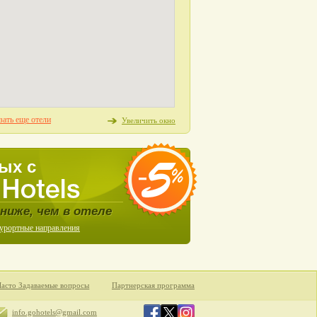
зать еще отели
Увеличить окно
ых с
ниже, чем в отеле
курортные направления
Часто Задаваемые вопросы
Партнерская программа
info.gohotels@gmail.com