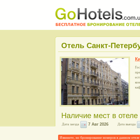
Отель Санкт-Петерб
К
Го
пр
ест
кон
каф
Наличие мест в отеле
Дата заезда
Дата выезда
Извините, но бронирование номеров в данном от