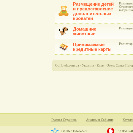
Размещение детей
Размещени
Стоимост
и предоставление
выбранно
дополнительных
кроватей
Домашние
Размещен
животные
Принимаемые
Расчет к
кредитные карты
GoHotels.com.ua
›
Украина
›
Киев
›
Отель Санкт-Пете
Главная Страница
Анонсы и События
Катало
+38 067 166-52-70
+38 050 54