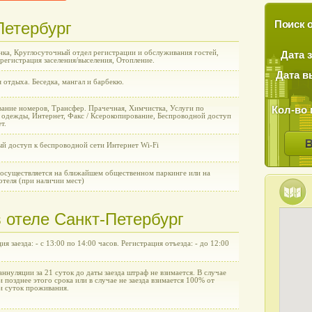
Петербург
Поиск о
нка, Круглосуточный отдел регистрации и обслуживания гостей,
Дата 
регистрация заселения/выселения, Отопление.
Дата в
 отдыха. Беседка, мангал и барбекю.
Кол-во 
ание номеров, Трансфер. Прачечная, Химчистка, Услуги по
 одежды, Интернет, Факс / Ксерокопирование, Беспроводной доступ
т.
ый доступ к беспроводной сети Интернет Wi-Fi
 осуществляется на ближайшем общественном паркинге или на
отеля (при наличии мест)
 отеле Санкт-Петербург
ия заезда: - с 13:00 по 14:00 часов. Регистрация отъезда: - до 12:00
аннуляции за 21 суток до даты заезда штраф не взимается. В случае
 позднее этого срока или в случае не заезда взимается 100% от
и суток проживания.