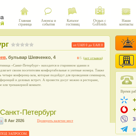
Главная
Анонсы и
Каталог
Отдых с
Наши
страница
события
гостиниц
GoHotels
контакты
ург
от UAH
0
до UAH
0
иев
,
бульвар Шевченко, 4
0
/5
(
нет отзывов
)
стиница «Санкт-Петербург» находится в старинном здании и
едлагает своим посетителям комфортабельные и уютные номера. Также
ь четыре конференц-зала, которые подойдут для проведения семинаров,
ференций и деловых встреч. А провести досуг можно в ресторане,
е или тренажерной комнате.
Время раб
 Санкт-Петербург
3
Проверить наличие мест
g
еле ПОД ЗАПРОСОМ.