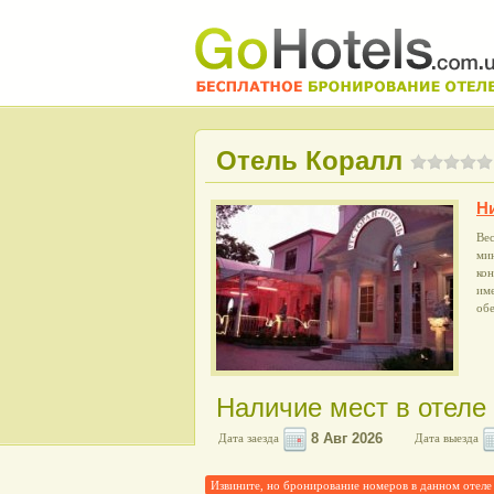
Отель Коралл
Н
Ве
ми
ко
име
об
Наличие мест в отеле
Дата заезда
Дата выезда
Извините, но бронирование номеров в данном от