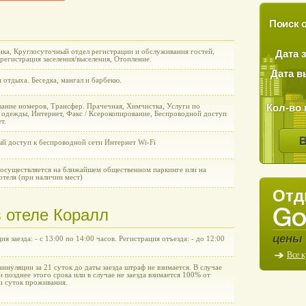
Поиск о
нка, Круглосуточный отдел регистрации и обслуживания гостей,
Дата 
регистрация заселения/выселения, Отопление.
Дата в
 отдыха. Беседка, мангал и барбекю.
Кол-во 
ание номеров, Трансфер. Прачечная, Химчистка, Услуги по
 одежды, Интернет, Факс / Ксерокопирование, Беспроводной доступ
т.
ый доступ к беспроводной сети Интернет Wi-Fi
 осуществляется на ближайшем общественном паркинге или на
отеля (при наличии мест)
Отд
 отеле Коралл
цены 
ия заезда: - с 13:00 по 14:00 часов. Регистрация отъезда: - до 12:00
Все 
аннуляции за 21 суток до даты заезда штраф не взимается. В случае
 позднее этого срока или в случае не заезда взимается 100% от
и суток проживания.