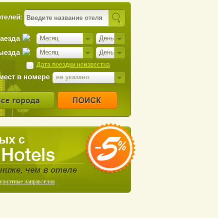
телей:
заезда
Месяц
День
ыезда
Месяц
День
Дата поездки неизвестна
мест в номере
не указано
ых с
ниже, чем в отеле
курортные направления