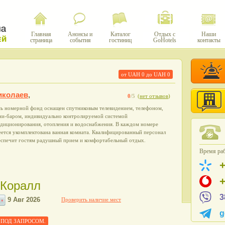
Главная
Анонсы и
Каталог
Отдых с
Наши
страница
события
гостиниц
GoHotels
контакты
от UAH
0
до UAH
0
иколаев
,
0
/5
(
нет отзывов
)
сь номерной фонд оснащен спутниковым телевидением, телефоном,
ни-баром, индивидуально контролируемой системой
ндиционирования, отопления и водоснабжения. В каждом номере
ется укомплектована ванная комната. Квалифицированный персонал
еспечит гостям радушный прием и комфортабельный отдых.
Время раб
 Коралл
3
Проверить наличие мест
g
еле ПОД ЗАПРОСОМ.