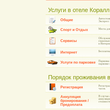
Услуги в отеле Коралл
Автостоя
Общие
Экспресс 
Места для
Спорт и Отдых
Обслужив
Сервисы
глаженью
в Интерне
Бесплатн
Интернет
Парковка
Услуги по парковке
парковке 
Порядок проживания в
Регистрац
Регистрация
часов.
Аннуляция
В случае 
аннуляции
бронирования /
стоимост
Предоплата