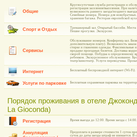
Круглосуточная служба регистрации и обслу
регистрация заселения/выселения. При нали
Общие
возможность раннего заезда/позднего выезд
Семейные номера. Номера для новобрачных.
хранения багажа. Ресторан европейской кухн
Тренажерный зал. Открытый бассейн. Места 
Спорт и Отдых
Пешие прогулки. Экскурсии.
Обслуживание номеров. Конференц-зал. Бизне
дополнительную плату). Возможность заказа 
стирке и глажению одежды. Факсимильные и 
Сервисы
продаже проездных билетов. Доставка корре
скорой помощи. Побудка к определенному вр
ребенком. Экскурсионное обслуживание. Бро
театр/кинотеатр. Услуги переводчика. Прока
Бесплатный беспроводной интернет (Wi-Fi).
Интернет
Услуги по парковке
Бесплатная охраняемая парковка на территор
Порядок проживания в отеле Джоконда
La Gioconda)
Время выезда до 12:00. Время заезда с 14:00.
Регистрация
Аннуляция
Предоплата в размере стоимости 1 суток про
суток до даты заезда штраф не взимается. В 