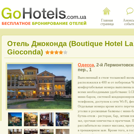
Главная
Анонсы
страница
событ
Отель Джоконда (Boutique Hotel La
Gioconda)
Одесса
,
2-й Лермонтовск
пер., 1
Выполненный в стиле тосканской вилл
расположился в 400 м от побережья 
комфортабельные номера выполнены в 
всеми необходимыми удобствами: LCD
мини-баром, системой кондициониров
телефоном, доступом к сети Wi-Fi, 
Отдельные номера кроме всего переч
уголки и роскошные балконы с мини-
бутик-отеля - ресторан, бар, летняя п
зал, срочная химчистка и прачечная. 
расслабиться на сеансе массажа, прог
в тренажерном зале. Кроме того, в го