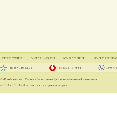
Главная Страница
Анонсы и События
Каталог гостиниц
Правила брониро
+38 067 166-52-70
+38 050 548-46-06
380671
GoHotels.com.ua
- Система бесплатного бронирования отелей и гостиниц.
© 2011 - 2026 GoHotels.com.ua. Все права защищены.