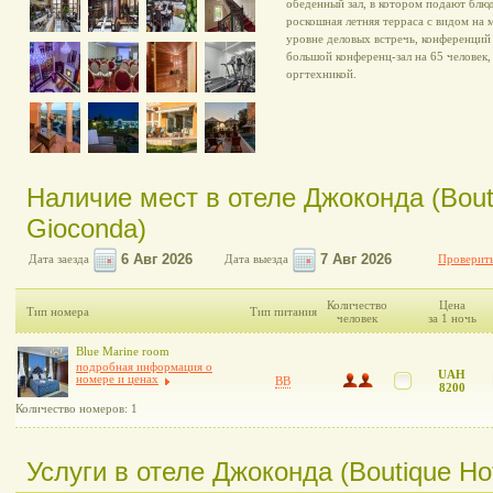
обеденный зал, в котором подают блюд
роскошная летняя терраса с видом на 
уровне деловых встречь, конференций
большой конференц-зал на 65 человек
оргтехникой.
Наличие мест в отеле Джоконда (Bouti
Gioconda)
Дата заезда
Дата выезда
Проверить
Количество
Цена
Тип номера
Тип питания
человек
за 1 ночь
Blue Marine room
подробная информация о
UAH
номере и ценах
BB
8200
Количество номеров: 1
Услуги в отеле Джоконда (Boutique Ho