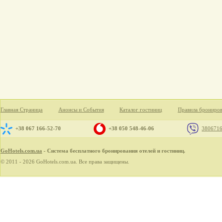
Главная Страница
Анонсы и События
Каталог гостиниц
Правила брониро
+38 067 166-52-70
+38 050 548-46-06
380671
GoHotels.com.ua
- Система бесплатного бронирования отелей и гостиниц.
© 2011 - 2026 GoHotels.com.ua. Все права защищены.