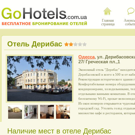
Главная
Анонсы
страница
событ
Отель Дерибас
Одесса
,
ул. Дерибасовск
27/ Греческая пл.,1
Экономный отель "Дерибас" находится 
Дерибасовской и всего в 500 м от на
Реконструкция исторического здания 
Комфортабельные номера оборудованы
кондиционерами, холодильниками, тел
отдельными ванными комнатами. В оте
бесплатному Wi-Fi, прокат велосипедо
Из окон номеров открывается чудесны
городской сад. Утолить голод отдыха
множество кафе и ресторанов, которые
Наличие мест в отеле Дерибас