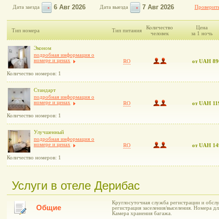
Дата заезда
Дата выезда
Проверить
Количество
Цена
Тип номера
Тип питания
человек
за 1 ночь
Эконом
подробная информация о
номере и ценах
RO
от UAH 89
Количество номеров: 1
Стандарт
подробная информация о
номере и ценах
RO
от UAH 11
Количество номеров: 1
Улучшенный
подробная информация о
номере и ценах
RO
от UAH 14
Количество номеров: 1
Услуги в отеле Дерибас
Круглосуточная служба регистрации и обслу
Общие
регистрация заселения/выселения. Номера д
Камера хранения багажа.