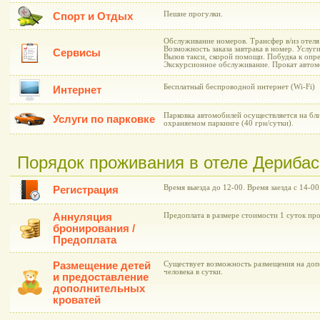
Пешие прогулки.
Спорт и Отдых
Обслуживание номеров. Трансфер в/из отеля
Возможность заказа завтрака в номер. Услуг
Сервисы
Вызов такси, скорой помощи. Побудка к опр
Экскурсионное обслуживание. Прокат автом
Бесплатный беспроводной интернет (Wi-Fi)
Интернет
Парковка автомобилей осуществляется на б
Услуги по парковке
охраняемом паркинге (40 грн/сутки).
Порядок проживания в отеле Дерибас
Время выезда до 12-00. Время заезда с 14-00
Регистрация
Аннуляция
Предоплата в размере стоимости 1 суток пр
бронирования /
Предоплата
Размещение детей
Существует возможность размещения на допо
человека в сутки.
и предоставление
дополнительных
кроватей