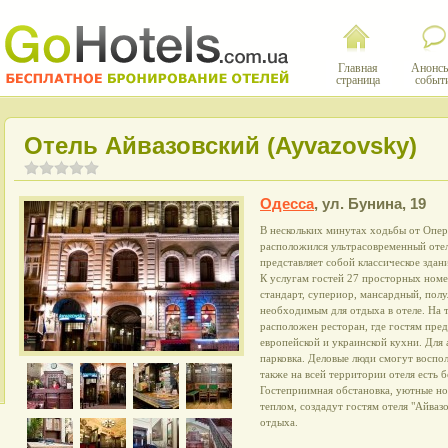
Главная
Анонсы
страница
событ
Отель Айвазовский (Ayvazovsky)
Одесса
,
ул. Бунина, 19
В нескольких минутах ходьбы от Оперн
расположился ультрасовременный отел
представляет собой классическое здан
К услугам гостей 27 просторных ном
стандарт, супериор, мансардный, пол
необходимым для отдыха в отеле. На 
расположен ресторан, где гостям пре
европейской и украинской кухни. Для
парковка. Деловые люди смогут воспол
также на всей территории отеля есть 
Гостеприимная обстановка, уютные н
теплом, создадут гостям отеля "Айваз
отдыха.