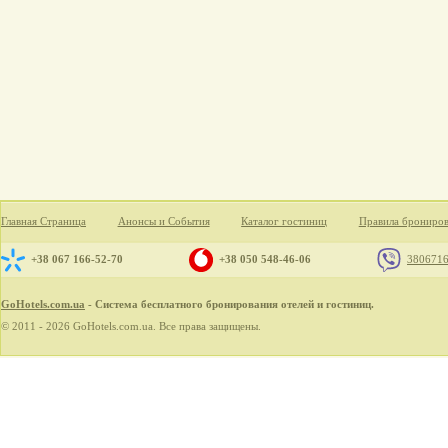
Главная Страница
Анонсы и События
Каталог гостиниц
Правила брониро
+38 067 166-52-70
+38 050 548-46-06
380671
GoHotels.com.ua
- Система бесплатного бронирования отелей и гостиниц.
© 2011 - 2026 GoHotels.com.ua. Все права защищены.