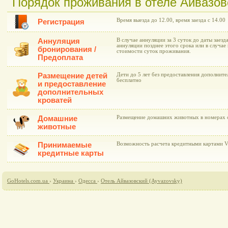
Порядок проживания в отеле Айвазов
Время выезда до 12.00, время заезда с 14.00
Регистрация
Аннуляция
В случае аннуляции за 3 суток до даты заезд
аннуляции позднее этого срока или в случае 
бронирования /
стоимости суток проживания.
Предоплата
Размещение детей
Дети до 5 лет без предоставления дополнит
бесплатно
и предоставление
дополнительных
кроватей
Домашние
Размещение домашних животных в номерах о
животные
Принимаемые
Возможность расчета кредитными картами Vi
кредитные карты
GoHotels.com.ua
›
Украина
›
Одесса
›
Отель Айвазовский (Ayvazovsky)