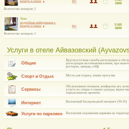
номере и ценах
RO
3000
Количество номеров: 1
Люкс
подробная информация о
UAH
номере и ценах
RO
4000
Количество номеров: 1
Услуги в отеле Айвазовский (Ayvazovs
Круглосуточная служба регистрации и обслу
Общие
регистрация заселения/выселения, при нали
ресторан, завтрак, сейф
Места для отдыха, пешие прогулки
Спорт и Отдых
Обслуживание номеров, конференц-зал, возмо
Сервисы
услуги по стирке и глажке одежды, вызов та
определенному времени
Бесплатный беспроводной интернет (Wi-Fi)
Интернет
Услуги по парковке
Бесплатная охраняемая парковка на территор