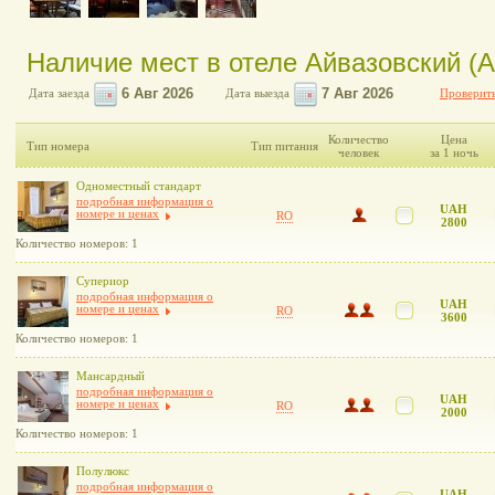
Наличие мест в отеле Айвазовский (A
Дата заезда
Дата выезда
Проверить
Количество
Цена
Тип номера
Тип питания
человек
за 1 ночь
Одноместный стандарт
подробная информация о
UAH
номере и ценах
RO
2800
Количество номеров: 1
Супериор
подробная информация о
UAH
номере и ценах
RO
3600
Количество номеров: 1
Мансардный
подробная информация о
UAH
номере и ценах
RO
2000
Количество номеров: 1
Полулюкс
подробная информация о
UAH