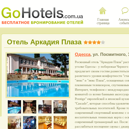
Главная
Анонсы
страница
событ
Отель Аркадия Плаза
Одесса
,
ул. Посмитного, 
Роскошный отель "Аркадия Плаза" ра
уголке Одессы - у побережья Черного
предлагает своим гостям разместитьс
различного уровня комфортности "стан
"люкс" и "люкс Плаза", оснащенных со
плазменным телевизором, спутниковым
Интернет, телефоном с международно
комнатой со всеми банными аксессуара
Prestige" европейской и японской кухн
"Cascade", которые способны удовлет
требовательных посетителей. Кроме то
современный спортивный комплекс с о
восхитительных теннисных корта с ос
современный тренажерный зал. После
расслабиться посещение сауны с джаку