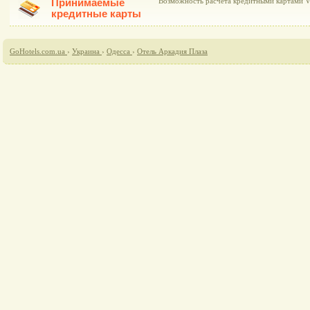
Принимаемые
Возможность расчета кредитными картами Vis
кредитные карты
GoHotels.com.ua
›
Украина
›
Одесса
›
Отель Аркадия Плаза