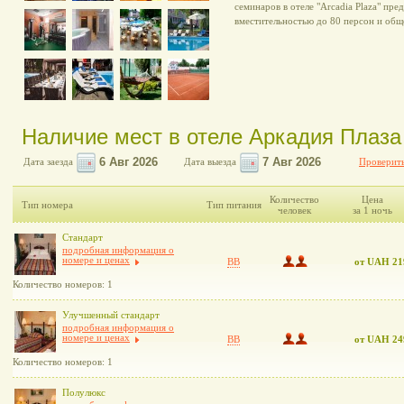
семинаров в отеле "Arcadia Plaza" пр
вместительностью до 80 персон и общ
Наличие мест в отеле Аркадия Плаза
Дата заезда
Дата выезда
Проверить
Количество
Цена
Тип номера
Тип питания
человек
за 1 ночь
Стандарт
подробная информация о
номере и ценах
BB
от UAH 21
Количество номеров: 1
Улучшенный стандарт
подробная информация о
номере и ценах
BB
от UAH 24
Количество номеров: 1
Полулюкс