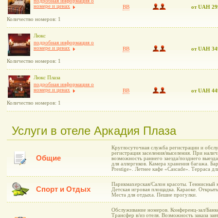
подробная информация о
номере и ценах
BB
от UAH 29
Количество номеров: 1
Люкс
подробная информация о
номере и ценах
BB
от UAH 34
Количество номеров: 1
Люкс Плаза
подробная информация о
номере и ценах
BB
от UAH 44
Количество номеров: 1
Услуги в отеле Аркадия Плаза
Круглосуточная служба регистрации и обслу
регистрация заселения/выселения. При нали
Общие
возможность раннего заезда/позднего выезд
для аллергиков. Камера хранения багажа. Ба
Prestige». Летнее кафе «Cascade». Терраса дл
Парикмахерская/Салон красоты. Теннисный к
Спорт и Отдых
Детская игровая площадка. Караоке. Открыты
Места для отдыха. Пешие прогулки.
Обслуживание номеров. Конференц-зал/Банке
Трансфер в/из отеля. Возможность заказа зав