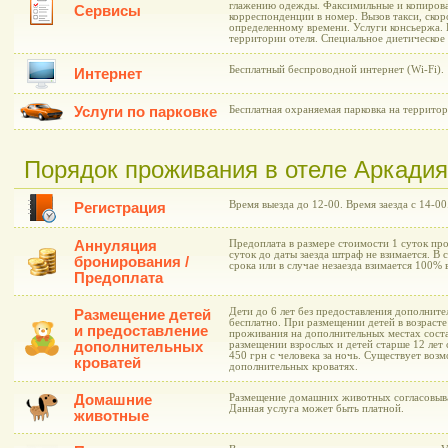
глажению одежды. Факсимильные и копирова
Сервисы
корреспонденции в номер. Вызов такси, ско
определенному времени. Услуги консьержа. 
территории отеля. Специальное диетическое
Бесплатный беспроводной интернет (Wi-Fi).
Интернет
Услуги по парковке
Бесплатная охраняемая парковка на территор
Порядок проживания в отеле Аркади
Время выезда до 12-00. Время заезда с 14-00
Регистрация
Аннуляция
Предоплата в размере стоимости 1 суток про
суток до даты заезда штраф не взимается. В 
бронирования /
срока или в случае незаезда взимается 100%
Предоплата
Дети до 6 лет без предоставления дополнит
Размещение детей
бесплатно. При размещении детей в возрасте
и предоставление
проживания на дополнительных местах соста
дополнительных
размещении взрослых и детей старше 12 лет
450 грн с человека за ночь. Существует воз
кроватей
дополнительных кроватях.
Домашние
Размещение домашних животных согласовыва
Данная услуга может быть платной.
животные