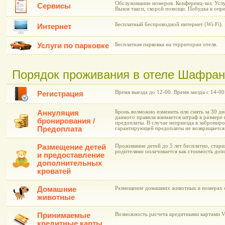
Обслуживание номеров. Конференц-зал. Усл
Сервисы
Вызов такси, скорой помощи. Побудка к опр
Бесплатный беспроводной интернет (Wi-Fi).
Интернет
Услуги по парковке
Бесплатная парковка на территории отеля.
Порядок проживания в отеле Шафран 
Время выезда до 12-00. Время заезда с 14-00
Регистрация
Аннуляция
Бронь возможно изменить или снять за 30 дн
данного правила взимается штраф в размер
бронирования /
предоплаты. В случае неприезда в забронир
Предоплата
гарантирующей предоплаты не возвращается
Размещение детей
Проживание детей до 5 лет бесплатно, старш
родителями оплачивается как стоимость допо
и предоставление
дополнительных
кроватей
Домашние
Размещение домашних животных в номерах о
животные
Принимаемые
Возможность расчета кредитными картами Vis
кредитные карты