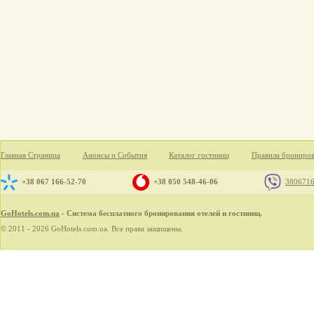
Главная Страница
Анонсы и События
Каталог гостиниц
Правила брониро
+38 067 166-52-70
+38 050 548-46-06
380671
GoHotels.com.ua
- Система бесплатного бронирования отелей и гостиниц.
© 2011 - 2026 GoHotels.com.ua. Все права защищены.