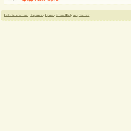
GoHotels.com.ua
›
Украина
›
Сумы
›
Отель Шафран (Shafran)