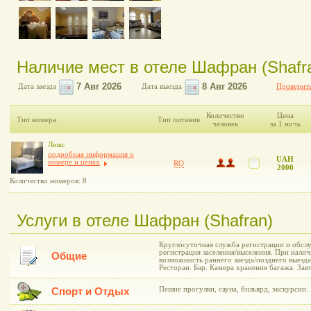
Наличие мест в отеле Шафран (Shafr
Дата заезда
Дата выезда
Проверить
Количество
Цена
Тип номера
Тип питания
человек
за 1 ночь
Люкс
подробная информация о
UAH
номере и ценах
RO
2000
Количество номеров: 8
Услуги в отеле Шафран (Shafran)
Круглосуточная служба регистрации и обслу
регистрация заселения/выселения. При нали
Общие
возможность раннего заезда/позднего выезд
Ресторан. Бар. Камера хранения багажа. Зав
Пешие прогулки, сауна, бильярд, экскурсии.
Спорт и Отдых