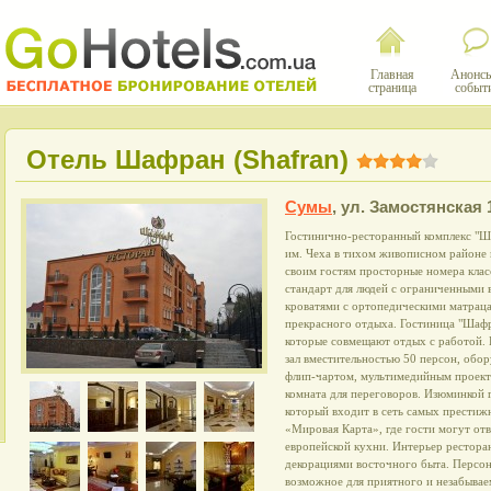
Главная
Анонсы
страница
событ
Отель Шафран (Shafran)
Сумы
,
ул. Замостянская 
Гостинично-ресторанный комплекс "Ш
им. Чеха в тихом живописном районе 
своим гостям просторные номера класс
стандарт для людей с ограниченными
кроватями с ортопедическими матрац
прекрасного отдыха. Гостиница "Шафр
которые совмещают отдых с работой. 
зал вместительностью 50 персон, обо
флип-чартом, мультимедийным проект
комната для переговоров. Изюминкой 
который входит в сеть самых престиж
«Мировая Карта», где гости могут отв
европейской кухни. Интерьер ресторан
декорациями восточного быта. Персон
возможное для приятного и незабывае